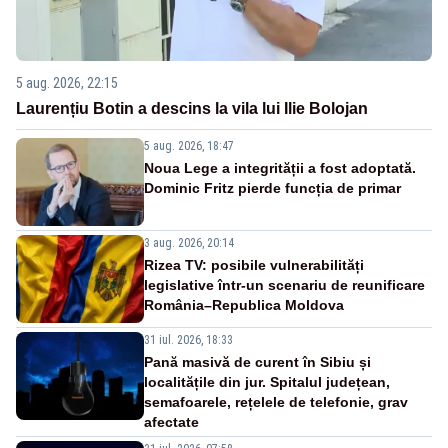
5 aug. 2026, 22:15
Laurențiu Botin a descins la vila lui Ilie Bolojan
5 aug. 2026, 18:47
Noua Lege a integrității a fost adoptată.
Dominic Fritz pierde funcția de primar
3 aug. 2026, 20:14
Rizea TV: posibile vulnerabilități
legislative într-un scenariu de reunificare
România–Republica Moldova
31 iul. 2026, 18:33
Pană masivă de curent în Sibiu și
localitățile din jur. Spitalul județean,
semafoarele, rețelele de telefonie, grav
afectate