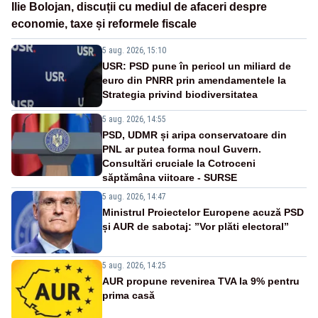
Ilie Bolojan, discuții cu mediul de afaceri despre
economie, taxe și reformele fiscale
5 aug. 2026, 15:10
USR: PSD pune în pericol un miliard de
euro din PNRR prin amendamentele la
Strategia privind biodiversitatea
5 aug. 2026, 14:55
PSD, UDMR și aripa conservatoare din
PNL ar putea forma noul Guvern.
Consultări cruciale la Cotroceni
săptămâna viitoare - SURSE
5 aug. 2026, 14:47
Ministrul Proiectelor Europene acuză PSD
și AUR de sabotaj: ”Vor plăti electoral”
5 aug. 2026, 14:25
AUR propune revenirea TVA la 9% pentru
prima casă