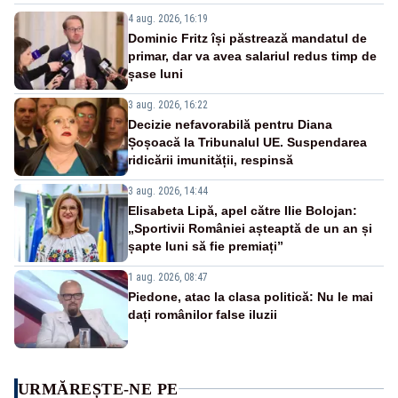
4 aug. 2026, 16:19
Dominic Fritz își păstrează mandatul de
primar, dar va avea salariul redus timp de
șase luni
3 aug. 2026, 16:22
Decizie nefavorabilă pentru Diana
Șoșoacă la Tribunalul UE. Suspendarea
ridicării imunității, respinsă
3 aug. 2026, 14:44
Elisabeta Lipă, apel către Ilie Bolojan:
„Sportivii României așteaptă de un an și
șapte luni să fie premiați”
1 aug. 2026, 08:47
Piedone, atac la clasa politică: Nu le mai
dați românilor false iluzii
URMĂREȘTE-NE PE