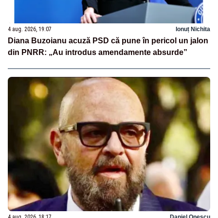
4 aug. 2026, 19:07
Ionuț Nichita
Diana Buzoianu acuză PSD că pune în pericol un jalon
din PNRR: „Au introdus amendamente absurde”
4 aug. 2026, 18:17
Daniel Onescu