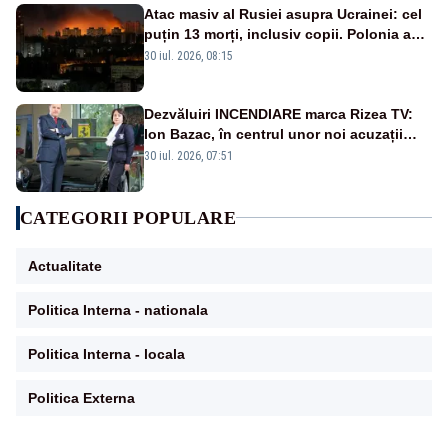
Atac masiv al Rusiei asupra Ucrainei: cel
puțin 13 morți, inclusiv copii. Polonia a
ridicat avioanele de vânătoare
30 iul. 2026, 08:15
Dezvăluiri INCENDIARE marca Rizea TV:
Ion Bazac, în centrul unor noi acuzații
publice
30 iul. 2026, 07:51
CATEGORII POPULARE
Actualitate
Politica Interna - nationala
Politica Interna - locala
Politica Externa