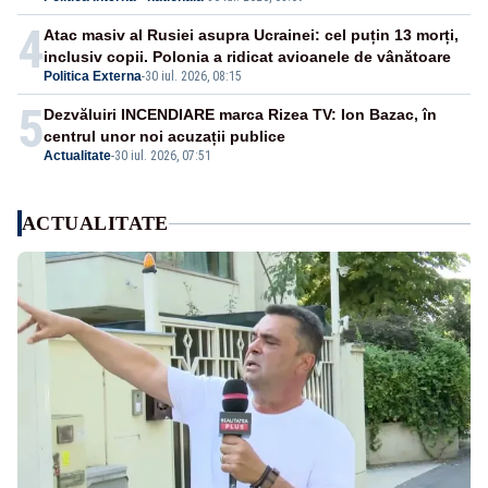
4
Atac masiv al Rusiei asupra Ucrainei: cel puțin 13 morți,
inclusiv copii. Polonia a ridicat avioanele de vânătoare
Politica Externa
-
30 iul. 2026, 08:15
5
Dezvăluiri INCENDIARE marca Rizea TV: Ion Bazac, în
centrul unor noi acuzații publice
Actualitate
-
30 iul. 2026, 07:51
ACTUALITATE