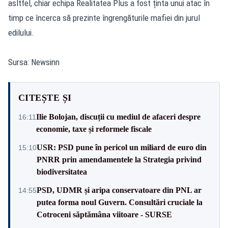
asltfel, chiar echipa Realitatea Plus a fost ținta unui atac în
timp ce încerca să prezinte îngrengăturile mafiei din jurul
edilului.
Sursa: Newsinn
CITEȘTE ȘI
Ilie Bolojan, discuții cu mediul de afaceri despre
16:11
economie, taxe și reformele fiscale
USR: PSD pune în pericol un miliard de euro din
15:10
PNRR prin amendamentele la Strategia privind
biodiversitatea
PSD, UDMR și aripa conservatoare din PNL ar
14:55
putea forma noul Guvern. Consultări cruciale la
Cotroceni săptămâna viitoare - SURSE