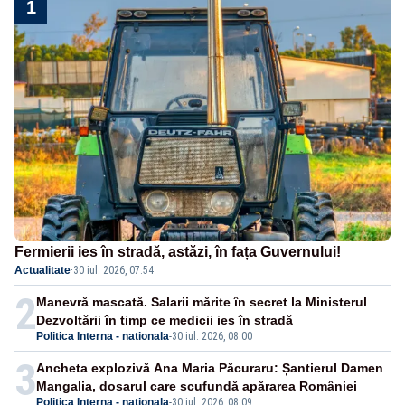
1
Fermierii ies în stradă, astăzi, în fața Guvernului!
Actualitate
·
30 iul. 2026, 07:54
2
Manevră mascată. Salarii mărite în secret la Ministerul
Dezvoltării în timp ce medicii ies în stradă
Politica Interna - nationala
-
30 iul. 2026, 08:00
3
Ancheta explozivă Ana Maria Păcuraru: Șantierul Damen
Mangalia, dosarul care scufundă apărarea României
Politica Interna - nationala
-
30 iul. 2026, 08:09