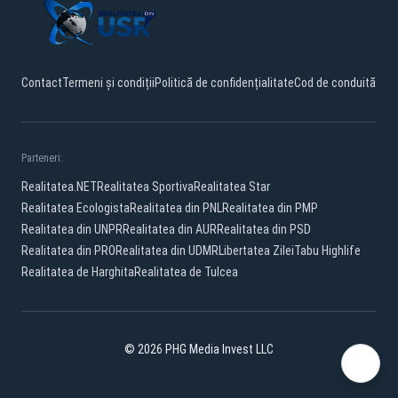
Contact
Termeni și condiții
Politică de confidențialitate
Cod de conduită
Parteneri:
Realitatea.NET
Realitatea Sportiva
Realitatea Star
Realitatea Ecologista
Realitatea din PNL
Realitatea din PMP
Realitatea din UNPR
Realitatea din AUR
Realitatea din PSD
Realitatea din PRO
Realitatea din UDMR
Libertatea Zilei
Tabu Highlife
Realitatea de Harghita
Realitatea de Tulcea
© 2026 PHG Media Invest LLC
Facebook
YouTube