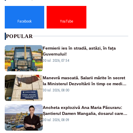
Facebook
YouTube
POPULAR
Fermierii ies în stradă, astăzi, în fața
Guvernului!
30 iul. 2026, 07:54
Manevră mascată. Salarii mărite în secret
la Ministerul Dezvoltării în timp ce medicii
ies în stradă
30 iul. 2026, 08:00
Ancheta explozivă Ana Maria Păcuraru:
Șantierul Damen Mangalia, dosarul care
scufundă apărarea României
30 iul. 2026, 08:09