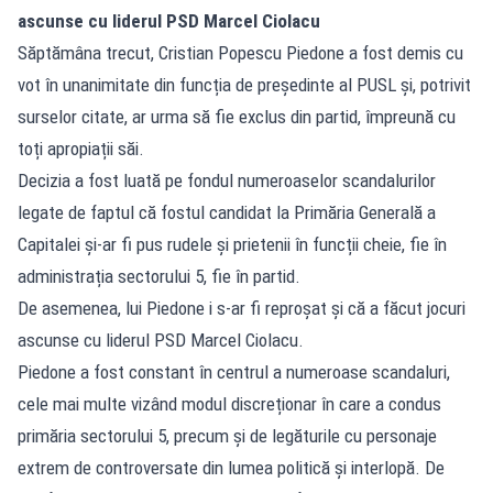
ascunse cu liderul PSD Marcel Ciolacu
Săptămâna trecut, Cristian Popescu Piedone a fost demis cu
vot în unanimitate din funcția de președinte al PUSL și, potrivit
surselor citate, ar urma să fie exclus din partid, împreună cu
toți apropiații săi.
Decizia a fost luată pe fondul numeroaselor scandalurilor
legate de faptul că fostul candidat la Primăria Generală a
Capitalei și-ar fi pus rudele și prietenii în funcții cheie, fie în
administrația sectorului 5, fie în partid.
De asemenea, lui Piedone i s-ar fi reproșat și că a făcut jocuri
ascunse cu liderul PSD Marcel Ciolacu.
Piedone a fost constant în centrul a numeroase scandaluri,
cele mai multe vizând modul discreționar în care a condus
primăria sectorului 5, precum și de legăturile cu personaje
extrem de controversate din lumea politică și interlopă. De