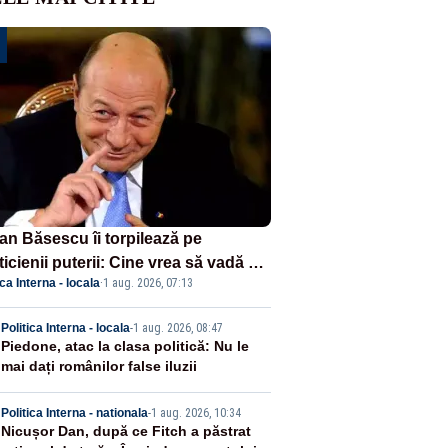
ian Băsescu îi torpilează pe
ticienii puterii: Cine vrea să vadă ce
ica Interna - locala
·
1 aug. 2026, 07:13
amnă să fii prost, se uită la
ânia
2
Politica Interna - locala
-
1 aug. 2026, 08:47
Piedone, atac la clasa politică: Nu le
mai dați românilor false iluzii
3
Politica Interna - nationala
-
1 aug. 2026, 10:34
Nicușor Dan, după ce Fitch a păstrat