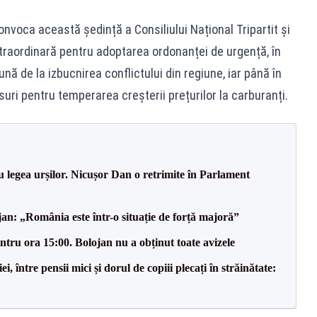
voca această ședință a Consiliului Național Tripartit și
xtraordinară pentru adoptarea ordonanței de urgență, în
ună de la izbucnirea conflictului din regiune, iar până în
ri pentru temperarea creșterii prețurilor la carburanți.
u legea urșilor. Nicușor Dan o retrimite în Parlament
an: „România este într-o situație de forță majoră”
tru ora 15:00. Bolojan nu a obținut toate avizele
 între pensii mici și dorul de copiii plecați în străinătate: