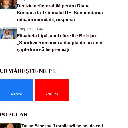
Decizie nefavorabilă pentru Diana
Șoșoacă la Tribunalul UE. Suspendarea
ridicării imunității, respinsă
3 aug. 2026, 14:44
Elisabeta Lipă, apel către Ilie Bolojan:
„Sportivii României așteaptă de un an și
șapte luni să fie premiați”
URMĂREȘTE-NE PE
Facebook
YouTube
POPULAR
Traian Băsescu îi torpilează pe politicienii