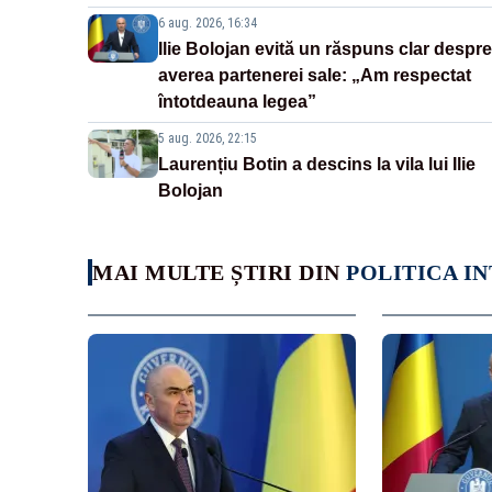
6 aug. 2026, 16:34
Ilie Bolojan evită un răspuns clar despre
averea partenerei sale: „Am respectat
întotdeauna legea”
5 aug. 2026, 22:15
Laurențiu Botin a descins la vila lui Ilie
Bolojan
MAI MULTE ȘTIRI DIN
POLITICA I