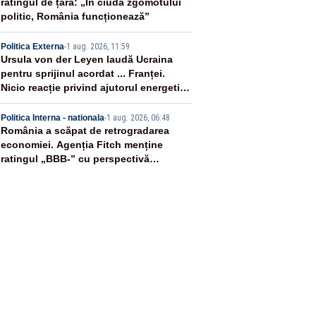
ratingul de țară: „În ciuda zgomotului
politic, România funcționează”
4
Politica Externa
-
1 aug. 2026, 11:59
Ursula von der Leyen laudă Ucraina
pentru sprijinul acordat ... Franței.
Nicio reacție privind ajutorul energetic
promis României
5
Politica Interna - nationala
-
1 aug. 2026, 06:48
România a scăpat de retrogradarea
economiei. Agenția Fitch menține
ratingul „BBB-” cu perspectivă
negativă