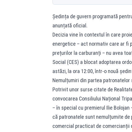
Ședința de guvern
programată pentru
anunțată oficial.
Decizia vine în contextul în care proi
energetice – act normativ care ar fi 
prețurilor la carburanți – nu avea toa
Social (CES) a blocat adoptarea ordo
astăzi, la ora 12:00, într-o nouă ședin
Nemulțumiri din partea patronatelor și
Potrivit unor surse citate de Realitat
convocarea Consiliului Național Tripar
– în special cu premierul Ilie Boloj
că patronatele sunt nemulțumite de p
comercial practicat de comercianții d