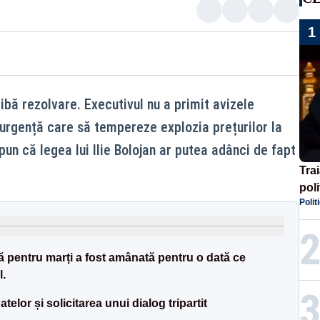
1
bă rezolvare. Executivul nu a primit avizele
urgență care să tempereze explozia prețurilor la
pun că legea lui Ilie Bolojan ar putea adânci de fapt
Tra
poli
Polit
înse
Rom
 pentru marți a fost amânată pentru o dată ce
l.
elor și solicitarea unui dialog tripartit