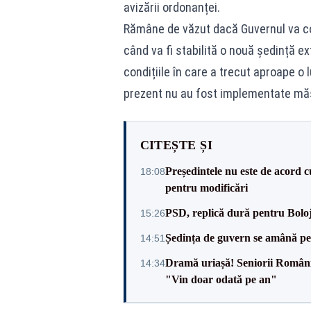
avizării ordonanței.
Rămâne de văzut dacă Guvernul va con
când va fi stabilită o nouă ședință e
condițiile în care a trecut aproape o l
prezent nu au fost implementate măsu
CITEȘTE ȘI
Președintele nu este de acord c
18:08
pentru modificări
PSD, replică dură pentru Boloj
15:26
Ședința de guvern se amână pen
14:51
Dramă uriașă! Seniorii României,
14:34
"Vin doar odată pe an"