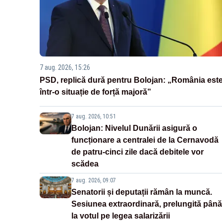
7 aug. 2026, 15:26
PSD, replică dură pentru Bolojan: „România est
într-o situație de forță majoră”
7 aug. 2026, 10:51
Bolojan: Nivelul Dunării asigură o
funcționare a centralei de la Cernavodă
de patru-cinci zile dacă debitele vor
scădea
7 aug. 2026, 09:07
Senatorii și deputații rămân la muncă.
Sesiunea extraordinară, prelungită până
la votul pe legea salarizării