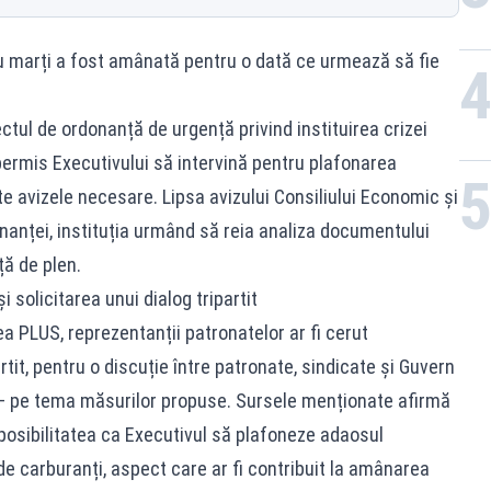
 marți a fost amânată pentru o dată ce urmează să fie
ectul de ordonanță de urgență privind instituirea crizei
permis Executivului să intervină pentru plafonarea
te avizele necesare. Lipsa avizului Consiliului Economic și
nanței, instituția urmând să reia analiza documentului
ță de plen.
 solicitarea unui dialog tripartit
ea PLUS, reprezentanții patronatelor ar fi cerut
tit, pentru o discuție între patronate, sindicate și Guvern
an – pe tema măsurilor propuse. Sursele menționate afirmă
osibilitatea ca Executivul să plafoneze adaosul
e carburanți, aspect care ar fi contribuit la amânarea