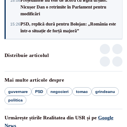
Președintele nu este de acord cu legea urșilor.
18:08
Nicușor Dan o retrimite în Parlament pentru
modificări
PSD, replică dură pentru Bolojan: „România este
15:26
într-o situație de forță majoră”
Distribuie articolul
Mai multe articole despre
guvernare
PSD
negocieri
tomac
grindeanu
politica
Urmărește știrile Realitatea din USR și pe
Google
News