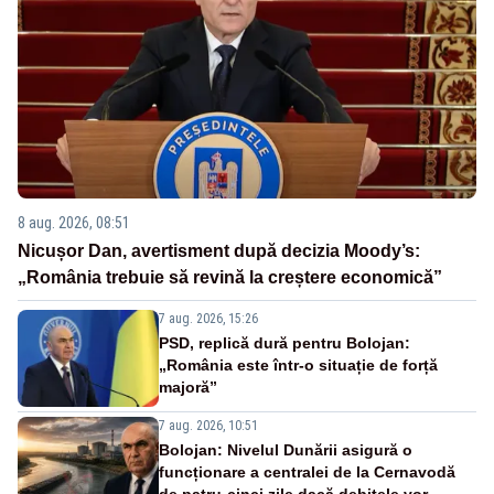
8 aug. 2026, 08:51
Nicușor Dan, avertisment după decizia Moody’s:
„România trebuie să revină la creștere economică”
7 aug. 2026, 15:26
PSD, replică dură pentru Bolojan:
„România este într-o situație de forță
majoră”
7 aug. 2026, 10:51
Bolojan: Nivelul Dunării asigură o
funcționare a centralei de la Cernavodă
de patru-cinci zile dacă debitele vor