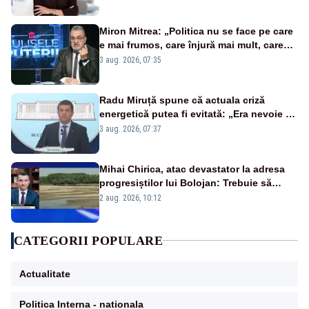
Miron Mitrea: „Politica nu se face pe care
e mai frumos, care înjură mai mult, care
țipă mai tare, ci pe proiecte”
3 aug. 2026, 07:35
Radu Miruță spune că actuala criză
energetică putea fi evitată: „Era nevoie să
ne facem iarna car și vara sanie”
3 aug. 2026, 07:37
Mihai Chirica, atac devastator la adresa
progresiștilor lui Bolojan: Trebuie să
protejăm și natura, dar nu șținem omaneii
2 aug. 2026, 10:12
în stare permanentă de alertă
CATEGORII POPULARE
Actualitate
Politica Interna - nationala