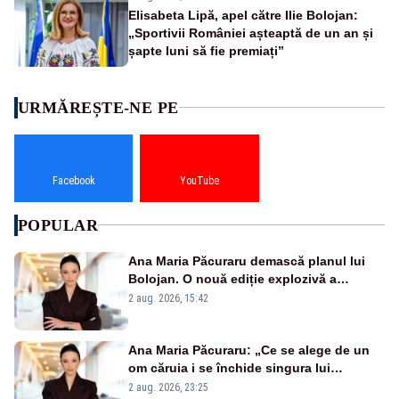
Elisabeta Lipă, apel către Ilie Bolojan:
„Sportivii României așteaptă de un an și
șapte luni să fie premiați”
URMĂREȘTE-NE PE
Facebook
YouTube
POPULAR
Ana Maria Păcuraru demască planul lui
Bolojan. O nouă ediție explozivă a
emisiunii „Miza Zilei” la Realitatea PLUS
2 aug. 2026, 15:42
Ana Maria Păcuraru: „Ce se alege de un
om căruia i se închide singura lui
portiță?”
2 aug. 2026, 23:25