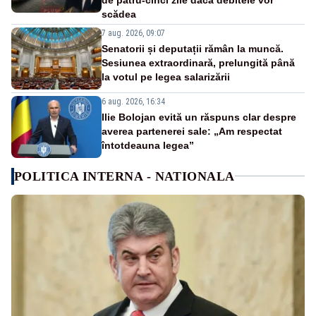
scădea
7 aug. 2026, 09:07
Senatorii și deputații rămân la muncă.
Sesiunea extraordinară, prelungită până
la votul pe legea salarizării
6 aug. 2026, 16:34
Ilie Bolojan evită un răspuns clar despre
averea partenerei sale: „Am respectat
întotdeauna legea”
POLITICA INTERNA - NATIONALA