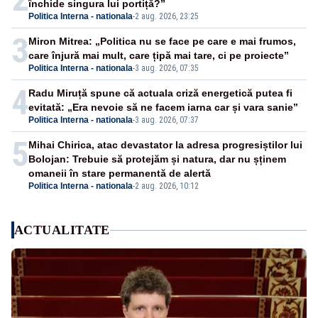
închide singura lui portiță?”
Politica Interna - nationala
-
2 aug. 2026, 23:25
3
Miron Mitrea: „Politica nu se face pe care e mai frumos,
care înjură mai mult, care țipă mai tare, ci pe proiecte”
Politica Interna - nationala
-
3 aug. 2026, 07:35
4
Radu Miruță spune că actuala criză energetică putea fi
evitată: „Era nevoie să ne facem iarna car și vara sanie”
Politica Interna - nationala
-
3 aug. 2026, 07:37
5
Mihai Chirica, atac devastator la adresa progresiștilor lui
Bolojan: Trebuie să protejăm și natura, dar nu șținem
omaneii în stare permanentă de alertă
Politica Interna - nationala
-
2 aug. 2026, 10:12
ACTUALITATE