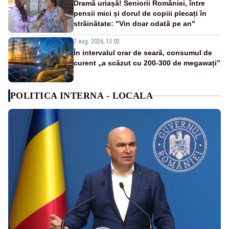
Dramă uriașă! Seniorii României, între
pensii mici și dorul de copiii plecați în
străinătate: "Vin doar odată pe an"
7 aug. 2026, 13:02
În intervalul orar de seară, consumul de
curent „a scăzut cu 200-300 de megawați”
POLITICA INTERNA - LOCALA