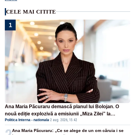
CELE MAI CITITE
1
Ana Maria Păcuraru demască planul lui Bolojan. O
nouă ediție explozivă a emisiunii „Miza Zilei” la
Politica Interna - nationala
·
2 aug. 2026, 15:42
Realitatea PLUS
2
Ana Maria Păcuraru: „Ce se alege de un om căruia i se