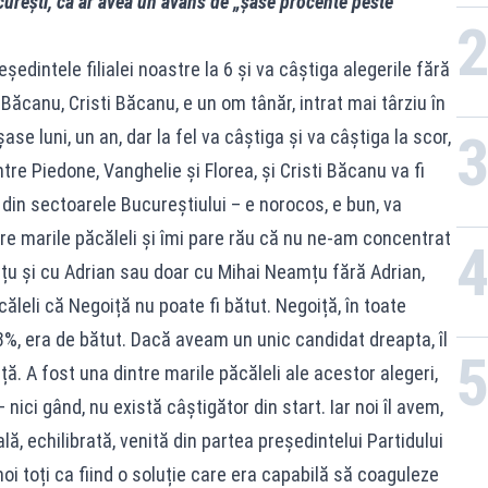
rești, că ar avea un avans de „șase procente peste
PL
ședintele filialei noastre la 6 și va câștiga alegerile fără
Băcanu, Cristi Băcanu, e un om tânăr, intrat mai târziu în
se luni, un an, dar la fel va câștiga și va câștiga la scor,
ntre Piedone, Vanghelie și Florea, și Cristi Băcanu va fi
r din sectoarele Bucureștiului – e norocos, e bun, va
tre marile păcăleli și îmi pare rău că nu ne-am concentrat
țu și cu Adrian sau doar cu Mihai Neamțu fără Adrian,
ăleli că Negoiță nu poate fi bătut. Negoiță, în toate
8%, era de bătut. Dacă aveam un unic candidat dreapta, îl
ă. A fost una dintre marile păcăleli ale acestor alegeri,
nici gând, nu există câștigător din start. Iar noi îl avem,
lă, echilibrată, venită din partea președintelui Partidului
oi toți ca fiind o soluție care era capabilă să coaguleze