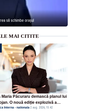
vrea să schimbe orașul
LE MAI CITITE
 Maria Păcuraru demască planul lui
ojan. O nouă ediție explozivă a
ica Interna - nationala
·
2 aug. 2026, 15:42
iunii „Miza Zilei” la Realitatea