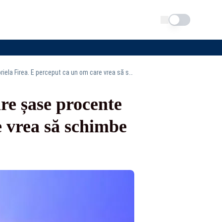
Schimba tema
Rareș Bogdan e alături de USR: Nicușor Dan are șase procente peste Gabriela Firea. E perceput ca un om care vrea să schimbe orașul
re șase procente
e vrea să schimbe