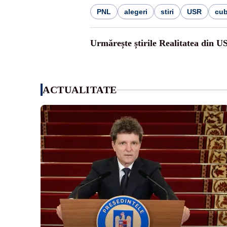
PNL
alegeri
stiri
USR
cu
Urmărește știrile Realitatea din U
ACTUALITATE