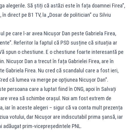
 alegerile. Să știți că astăzi este în fața doamnei Firea”,
în direct pe B1 TV, la „Dosar de politician” cu Silviu
ul pe care l-ar avea Nicușor Dan peste Gabriela Firea,
nte”. Referitor la faptul că PSD susține că situația ar
„Vă spun o chestiune. E o chestiune foarte interesantă pe
n. Nicușor Dan a trecut în fața Gabrielei Firea, are în
Gabriela Firea. Nu cred că scandalul care a fost ieri,
. Cred că lumea va merge pe opțiunea Nicușor Dan”.
te persoana care a luptat fiind în ONG, apoi în Salvați
care vrea să schimbe orașul. Noi am fost extrem de
a, iar în aceste alegeri – sigur că va conta mult prezența
 ziua votului, dar Nicușor are indiscutabil prima șansă, iar
mai adăugat prim-vicepreședintele PNL.