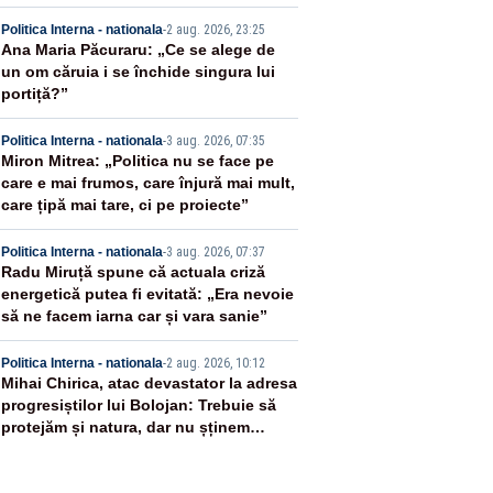
US
2
Politica Interna - nationala
-
2 aug. 2026, 23:25
Ana Maria Păcuraru: „Ce se alege de
un om căruia i se închide singura lui
portiță?”
3
Politica Interna - nationala
-
3 aug. 2026, 07:35
Miron Mitrea: „Politica nu se face pe
care e mai frumos, care înjură mai mult,
care țipă mai tare, ci pe proiecte”
4
Politica Interna - nationala
-
3 aug. 2026, 07:37
Radu Miruță spune că actuala criză
energetică putea fi evitată: „Era nevoie
să ne facem iarna car și vara sanie”
5
Politica Interna - nationala
-
2 aug. 2026, 10:12
Mihai Chirica, atac devastator la adresa
progresiștilor lui Bolojan: Trebuie să
protejăm și natura, dar nu șținem
omaneii în stare permanentă de alertă