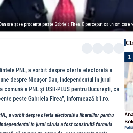
Dan are șase procente peste Gabriela Firea. E perceput ca un om care 
CE
1
ntele PNL, a vorbit despre oferta electorală a
spune despre Nicușor Dan, independentul în jurul
ula comună a PNL și USR-PLUS pentru București, că
ente peste Gabriela Firea”, informează b1.ro.
, a vorbit despre oferta electorală a liberalilor pentru
Ana
Bol
independentul în jurul căruia a fost construită formula
Polit
emis