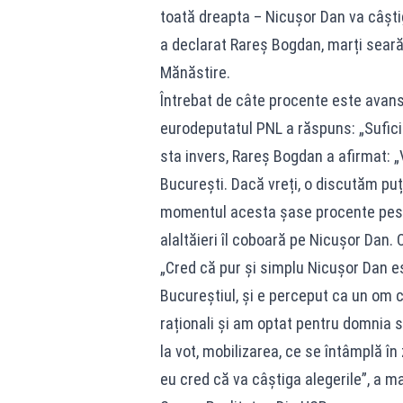
toată dreapta – Nicușor Dan va câștiga
a declarat Rareș Bogdan, marți seară, 
Mănăstire.
Întrebat de câte procente este avans
eurodeputatul PNL a răspuns: „Suficie
sta invers, Rareș Bogdan a afirmat: 
București. Dacă vreți, o discutăm puți
momentul acesta șase procente peste 
alaltăieri îl coboară pe Nicușor Dan
„Cred că pur și simplu Nicușor Dan es
Bucureștiul, și e perceput ca un om 
raționali și am optat pentru domnia s
la vot, mobilizarea, ce se întâmplă în
eu cred că va câștiga alegerile”, a 