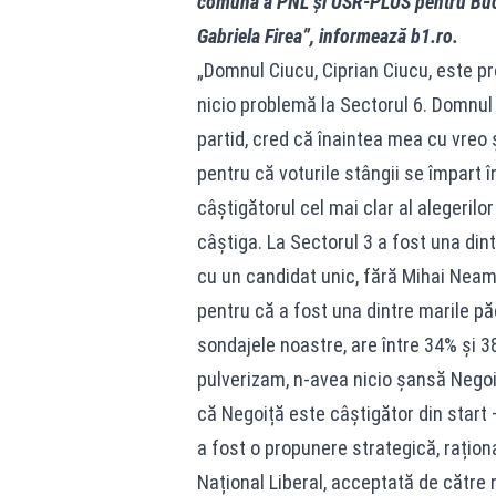
comună a PNL și USR-PLUS pentru Bucu
Gabriela Firea”, informează b1.ro.
„Domnul Ciucu, Ciprian Ciucu, este pre
nicio problemă la Sectorul 6. Domnul 
partid, cred că înaintea mea cu vreo șa
pentru că voturile stângii se împart î
câștigătorul cel mai clar al alegerilo
câștiga. La Sectorul 3 a fost una din
cu un candidat unic, fără Mihai Neam
pentru că a fost una dintre marile păc
sondajele noastre, are între 34% și 3
pulverizam, n-avea nicio șansă Negoiț
că Negoiță este câștigător din start – 
a fost o propunere strategică, raționa
Național Liberal, acceptată de către n