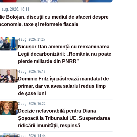
5 aug. 2026, 16:11
Ilie Bolojan, discuții cu mediul de afaceri despre
economie, taxe și reformele fiscale
4 aug. 2026, 21:27
Nicușor Dan amenință cu reexaminarea
Legii decarbonizării: „România nu poate
pierde miliarde din PNRR”
4 aug. 2026, 16:19
Dominic Fritz își păstrează mandatul de
primar, dar va avea salariul redus timp
de șase luni
3 aug. 2026, 16:22
Decizie nefavorabilă pentru Diana
Șoșoacă la Tribunalul UE. Suspendarea
ridicării imunității, respinsă
3 aug. 2026, 14:44