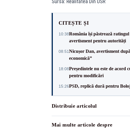
Sursa: Realitatea Din USR
CITEȘTE ȘI
România își păstrează ratingul 
10:38
avertisment pentru autorități
Nicușor Dan, avertisment după 
08:51
economică”
Președintele nu este de acord c
18:08
pentru modificări
PSD, replică dură pentru Boloj
15:26
Distribuie articolul
Mai multe articole despre