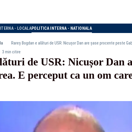
NTERNA - LOCALA
POLITICA INTERNA - NATIONALA
la
3 min citire
lături de USR: Nicușor Dan a
rea. E perceput ca un om car