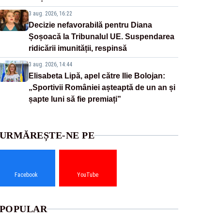
3 aug. 2026, 16:22
Decizie nefavorabilă pentru Diana
Șoșoacă la Tribunalul UE. Suspendarea
ridicării imunității, respinsă
3 aug. 2026, 14:44
Elisabeta Lipă, apel către Ilie Bolojan:
„Sportivii României așteaptă de un an și
șapte luni să fie premiați”
URMĂREȘTE-NE PE
Facebook
YouTube
POPULAR