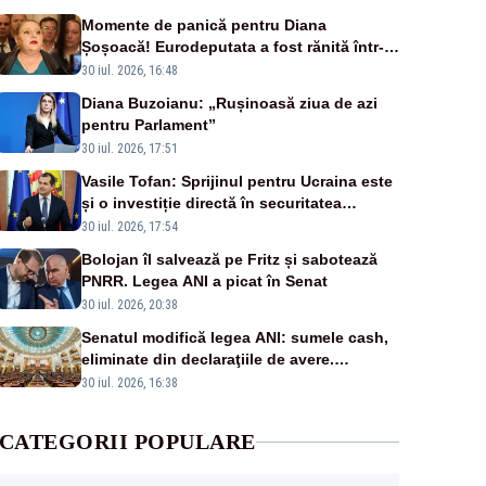
Momente de panică pentru Diana
Șoșoacă! Eurodeputata a fost rănită într-
un accident rutier
30 iul. 2026, 16:48
Diana Buzoianu: „Rușinoasă ziua de azi
pentru Parlament”
30 iul. 2026, 17:51
Vasile Tofan: Sprijinul pentru Ucraina este
și o investiție directă în securitatea
Republicii Moldova și a întregii regiuni
30 iul. 2026, 17:54
Bolojan îl salvează pe Fritz și sabotează
PNRR. Legea ANI a picat în Senat
30 iul. 2026, 20:38
Senatul modifică legea ANI: sumele cash,
eliminate din declaraţiile de avere.
Amendament cu impact posibil asupra lui
30 iul. 2026, 16:38
Dominic Fritz
CATEGORII POPULARE