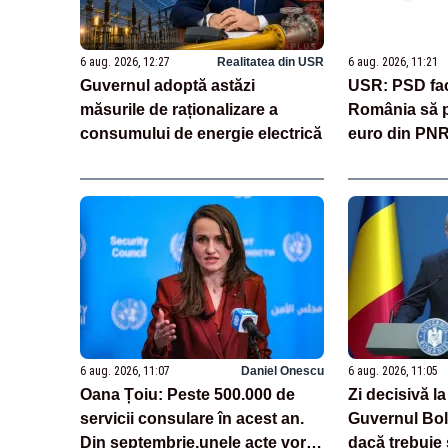
6 aug. 2026, 12:27
Realitatea din USR
6 aug. 2026, 11:21
Guvernul adoptă astăzi
USR: PSD fac
măsurile de raționalizare a
România să p
consumului de energie electrică
euro din PN
6 aug. 2026, 11:07
Daniel Onescu
6 aug. 2026, 11:05
Oana Țoiu: Peste 500.000 de
Zi decisivă la
servicii consulare în acest an.
Guvernul Bolo
Din septembrie,unele acte vor fi
dacă trebuie 