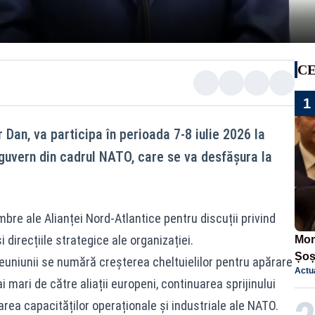
CE
1
Dan, va participa în perioada 7-8 iulie 2026 la
 guvern din cadrul NATO, care se va desfășura la
bre ale Alianței Nord-Atlantice pentru discuții privind
 direcțiile strategice ale organizației.
Mom
Șoș
euniunii se numără creșterea cheltuielilor pentru apărare
Actua
într
mari de către aliații europeni, continuarea sprijinului
rea capacităților operaționale și industriale ale NATO.