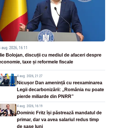
5 aug. 2026, 16:11
Ilie Bolojan, discuții cu mediul de afaceri despre
economie, taxe și reformele fiscale
4 aug. 2026, 21:27
Nicușor Dan amenință cu reexaminarea
Legii decarbonizării: „România nu poate
pierde miliarde din PNRR”
4 aug. 2026, 16:19
Dominic Fritz își păstrează mandatul de
primar, dar va avea salariul redus timp
de șase luni