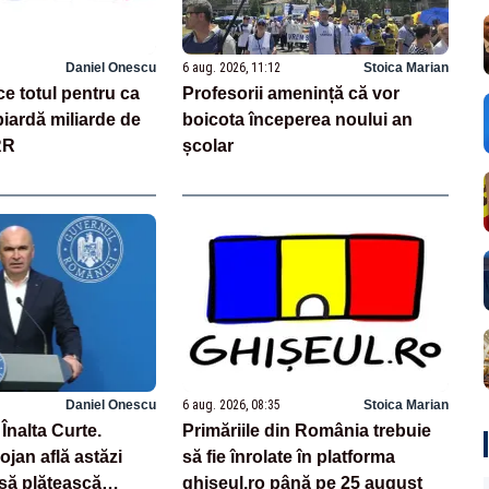
Daniel Onescu
6 aug. 2026, 11:12
Stoica Marian
e totul pentru ca
Profesorii amenință că vor
iardă miliarde de
boicota începerea noului an
RR
școlar
Daniel Onescu
6 aug. 2026, 08:35
Stoica Marian
 Înalta Curte.
Primăriile din România trebuie
jan află astăzi
să fie înrolate în platforma
să plătească
ghiseul.ro până pe 25 august