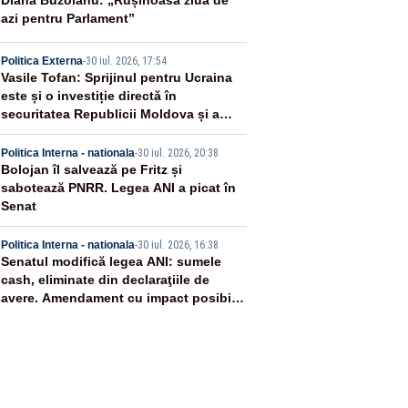
2
Diana Buzoianu: „Rușinoasă ziua de
azi pentru Parlament”
3
Politica Externa
-
30 iul. 2026, 17:54
Vasile Tofan: Sprijinul pentru Ucraina
este și o investiție directă în
securitatea Republicii Moldova și a
întregii regiuni
4
Politica Interna - nationala
-
30 iul. 2026, 20:38
Bolojan îl salvează pe Fritz și
sabotează PNRR. Legea ANI a picat în
Senat
5
Politica Interna - nationala
-
30 iul. 2026, 16:38
Senatul modifică legea ANI: sumele
cash, eliminate din declaraţiile de
avere. Amendament cu impact posibil
asupra lui Dominic Fritz