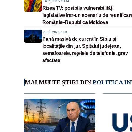
3 aug. 2026, 20:14
Rizea TV: posibile vulnerabilități
legislative într-un scenariu de reunificar
România–Republica Moldova
31 iul. 2026, 18:33
Pană masivă de curent în Sibiu și
localitățile din jur. Spitalul județean,
semafoarele, rețelele de telefonie, grav
afectate
MAI MULTE ȘTIRI DIN
POLITICA I