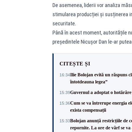
De asemenea, liderii vor analiza măsu
stimularea producției și susținerea in
securitate.
Până în acest moment, autoritățile nu 
președintele Nicușor Dan le-ar putea
CITEȘTE ȘI
Ilie Bolojan evită un răspuns c
16:34
întotdeauna legea”
Guvernul a adoptat o hotărâre 
15:39
Cum se va întrerupe energia el
15:36
exista compensații
Bolojan anunță restricțiile de c
15:33
repornite. La ore de vârf se v