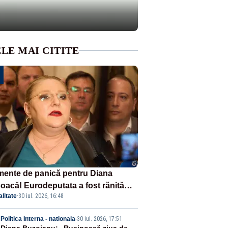
LE MAI CITITE
ente de panică pentru Diana
oacă! Eurodeputata a fost rănită
litate
·
30 iul. 2026, 16:48
-un accident rutier
Politica Interna - nationala
-
30 iul. 2026, 17:51