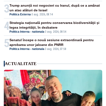
din funcție: fără excepții!
3
Trump anunță noi negocieri cu Iranul, după ce a amânat
un atac alături de Israel
Politica Externa
-
3 aug. 2026, 08:14
4
Strategia naţională pentru conservarea biodiversităţii și
legea integrităţii, în dezbatere
Politica Interna - nationala
-
3 aug. 2026, 08:54
5
Senatul începe o nouă sesiune extraordinară pentru
aprobarea unor jaloane din PNRR
Politica Interna - nationala
-
3 aug. 2026, 07:58
ACTUALITATE