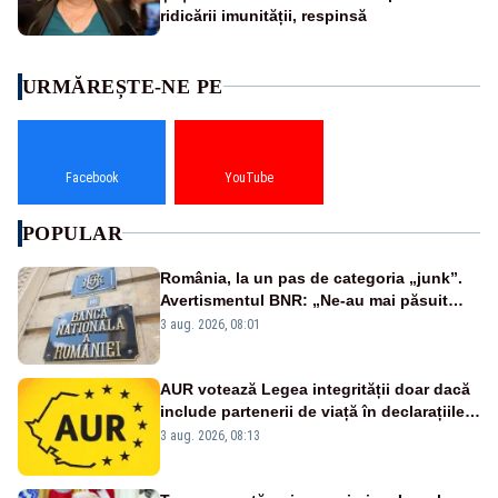
ridicării imunității, respinsă
URMĂREȘTE-NE PE
Facebook
YouTube
POPULAR
România, la un pas de categoria „junk”.
Avertismentul BNR: „Ne-au mai păsuit
pentru câteva luni”
3 aug. 2026, 08:01
AUR votează Legea integrității doar dacă
include partenerii de viață în declarațiile
de avere și interese, așa cum a anunțat
3 aug. 2026, 08:13
public Sorin Grindeanu. Cine este
incompatibil sau în conflict de interese