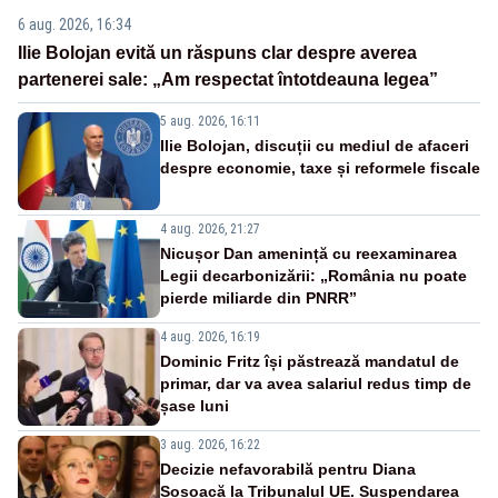
6 aug. 2026, 16:34
Ilie Bolojan evită un răspuns clar despre averea
partenerei sale: „Am respectat întotdeauna legea”
5 aug. 2026, 16:11
Ilie Bolojan, discuții cu mediul de afaceri
despre economie, taxe și reformele fiscale
4 aug. 2026, 21:27
Nicușor Dan amenință cu reexaminarea
Legii decarbonizării: „România nu poate
pierde miliarde din PNRR”
4 aug. 2026, 16:19
Dominic Fritz își păstrează mandatul de
primar, dar va avea salariul redus timp de
șase luni
3 aug. 2026, 16:22
Decizie nefavorabilă pentru Diana
Șoșoacă la Tribunalul UE. Suspendarea