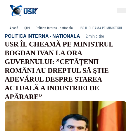
Acasă
Știri
Politica Interna - nationala
USR ÎL CHEAMĂ PE MINISTRUL BOGDAN IVAN LA ORA GUVERNULUI: ”CETĂŢENII ROMÂNI AU DREPTUL SĂ ŞTIE ADEVĂRUL DESPRE STAREA ACTUALĂ A INDUSTRIEI DE APĂRARE”
·
POLITICA INTERNA - NATIONALA
2 min citire
USR ÎL CHEAMĂ PE MINISTRUL
BOGDAN IVAN LA ORA
GUVERNULUI: ”CETĂŢENII
ROMÂNI AU DREPTUL SĂ ŞTIE
ADEVĂRUL DESPRE STAREA
ACTUALĂ A INDUSTRIEI DE
APĂRARE”