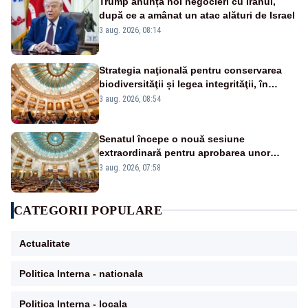
trebuie să plece din funcție: fără excepții!
Trump anunță noi negocieri cu Iranul,
după ce a amânat un atac alături de Israel
3 aug. 2026, 08:14
Strategia naţională pentru conservarea
biodiversităţii și legea integrităţii, în
dezbatere
3 aug. 2026, 08:54
Senatul începe o nouă sesiune
extraordinară pentru aprobarea unor
jaloane din PNRR
3 aug. 2026, 07:58
CATEGORII POPULARE
Actualitate
Politica Interna - nationala
Politica Interna - locala