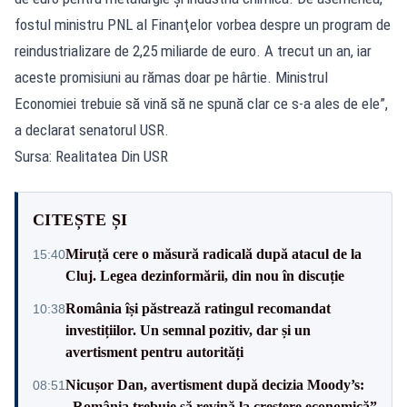
fostul ministru PNL al Finanţelor vorbea despre un program de
reindustrializare de 2,25 miliarde de euro. A trecut un an, iar
aceste promisiuni au rămas doar pe hârtie. Ministrul
Economiei trebuie să vină să ne spună clar ce s-a ales de ele”,
a declarat senatorul USR.
Sursa: Realitatea Din USR
CITEȘTE ȘI
Miruță cere o măsură radicală după atacul de la
15:40
Cluj. Legea dezinformării, din nou în discuție
România își păstrează ratingul recomandat
10:38
investițiilor. Un semnal pozitiv, dar și un
avertisment pentru autorități
Nicușor Dan, avertisment după decizia Moody’s:
08:51
„România trebuie să revină la creștere economică”