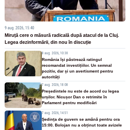
9 aug. 2026, 15:40
Miruță cere o măsură radicală după atacul de la Cluj.
Legea dezinformării, din nou în discuție
8 aug. 2026, 10:38
România își păstrează ratingul
recomandat investițiilor. Un semnal
pozitiv, dar și un avertisment pentru
autorități
7 aug. 2026, 18:08
Președintele nu este de acord cu legea
urșilor. Nicușor Dan o retrimite în
Parlament pentru modificări
7 aug. 2026, 14:51
Ședința de guvern se amână pentru ora
15:00. Bolojan nu a obținut toate avizele