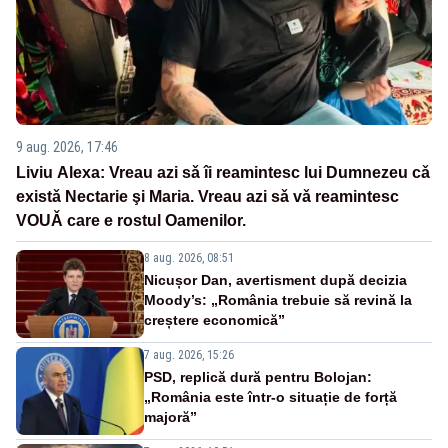
9 aug. 2026, 17:46
Liviu Alexa: Vreau azi sǎ îi reamintesc lui Dumnezeu cǎ
existǎ Nectarie şi Maria. Vreau azi sǎ vǎ reamintesc
VOUǍ care e rostul Oamenilor.
8 aug. 2026, 08:51
Nicușor Dan, avertisment după decizia
Moody’s: „România trebuie să revină la
creștere economică”
7 aug. 2026, 15:26
PSD, replică dură pentru Bolojan:
„România este într-o situație de forță
majoră”