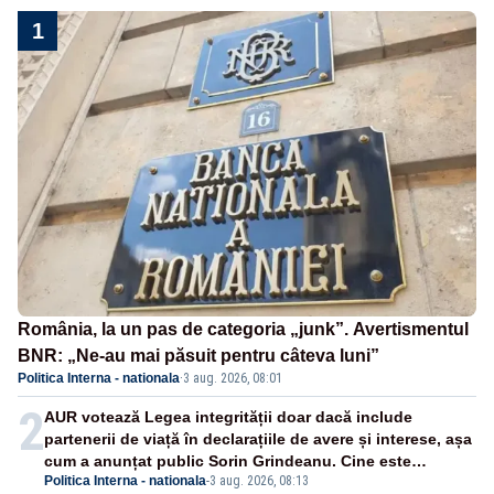
1
România, la un pas de categoria „junk”. Avertismentul
BNR: „Ne-au mai păsuit pentru câteva luni”
Politica Interna - nationala
·
3 aug. 2026, 08:01
2
AUR votează Legea integrității doar dacă include
partenerii de viață în declarațiile de avere și interese, așa
cum a anunțat public Sorin Grindeanu. Cine este
Politica Interna - nationala
-
3 aug. 2026, 08:13
incompatibil sau în conflict de interese trebuie să plece