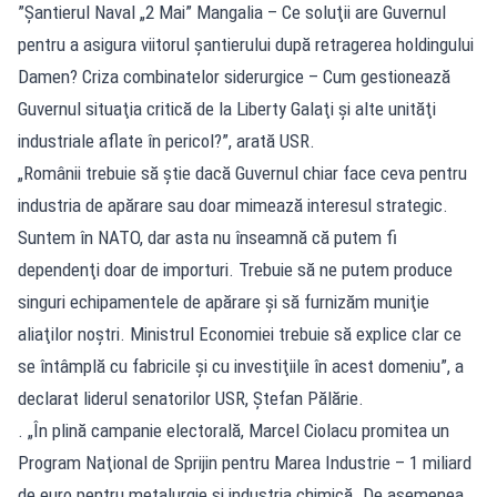
”⁠Şantierul Naval „2 Mai” Mangalia – Ce soluţii are Guvernul
pentru a asigura viitorul şantierului după retragerea holdingului
Damen? Criza combinatelor siderurgice – Cum gestionează
Guvernul situaţia critică de la Liberty Galaţi şi alte unităţi
industriale aflate în pericol?”, arată USR.
„Românii trebuie să ştie dacă Guvernul chiar face ceva pentru
industria de apărare sau doar mimează interesul strategic.
Suntem în NATO, dar asta nu înseamnă că putem fi
dependenţi doar de importuri. Trebuie să ne putem produce
singuri echipamentele de apărare şi să furnizăm muniţie
aliaţilor noştri. Ministrul Economiei trebuie să explice clar ce
se întâmplă cu fabricile şi cu investiţiile în acest domeniu”, a
declarat liderul senatorilor USR, Ştefan Pălărie.
. „În plină campanie electorală, Marcel Ciolacu promitea un
Program Naţional de Sprijin pentru Marea Industrie – 1 miliard
de euro pentru metalurgie şi industria chimică. De asemenea,