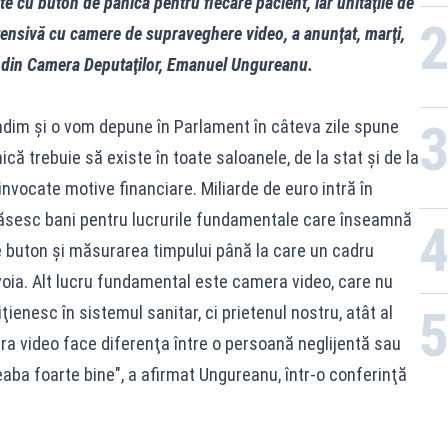
ate cu buton de panică pentru fiecare pacient, iar unităţile de
intensivă cu camere de supraveghere video, a anunţat, marţi,
e din Camera Deputaţilor, Emanuel Ungureanu.
ndim şi o vom depune în Parlament în câteva zile spune
ă trebuie să existe în toate saloanele, de la stat şi de la
i invocate motive financiare. Miliarde de euro intră în
găsesc bani pentru lucrurile fundamentale care înseamnă
 buton şi măsurarea timpului până la care un cadru
voia. Alt lucru fundamental este camera video, care nu
ienesc în sistemul sanitar, ci prietenul nostru, atât al
era video face diferenţa între o persoană neglijentă sau
reaba foarte bine", a afirmat Ungureanu, într-o conferinţă