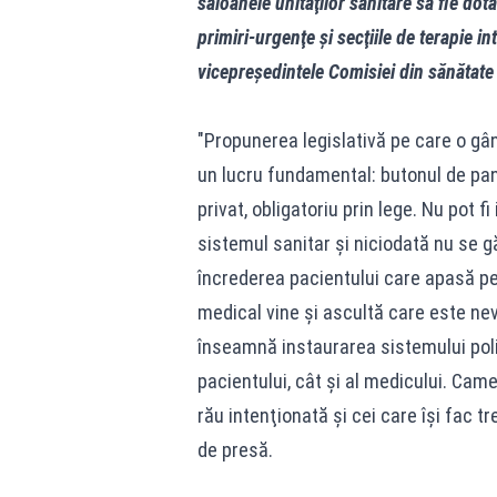
saloanele unităţilor sanitare să fie dot
primiri-urgenţe şi secţiile de terapie 
vicepreşedintele Comisiei din sănătat
"Propunerea legislativă pe care o gâ
un lucru fundamental: butonul de panic
privat, obligatoriu prin lege. Nu pot f
sistemul sanitar şi niciodată nu se 
încrederea pacientului care apasă pe
medical vine şi ascultă care este ne
înseamnă instaurarea sistemului poliţ
pacientului, cât şi al medicului. Cam
rău intenţionată şi cei care îşi fac t
de presă.