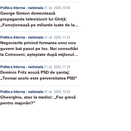
2
Politica Interna - nationala
-
31 iul. 2026, 10:58
George Simion demontează
propaganda televiziunii lui Ghiță:
„Funcționează pe miliarde luate de la
români”
3
Politica Interna - nationala
-
31 iul. 2026, 11:23
Negocierile privind formarea unui nou
guvern bat pasul pe loc. Noi consultări
la Cotroceni, așteptate după mijlocul
lunii august -SURSE
4
Politica Interna - nationala
-
31 iul. 2026, 11:29
Dominic Fritz acuză PSD de șantaj:
„Tocmai acolo este perversitatea PSD”
5
Politica Interna - nationala
-
31 iul. 2026, 10:35
Gheorghiu, atac la medici: „Fac grevă
pentru majorări?”