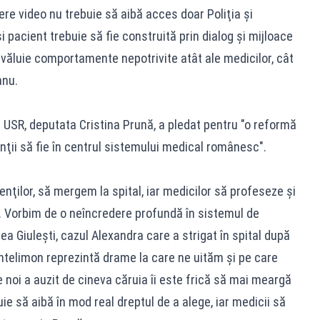
ere video nu trebuie să aibă acces doar Poliţia şi
 pacient trebuie să fie construită prin dialog şi mijloace
văluie comportamente nepotrivite atât ale medicilor, cât
anu.
l USR, deputata Cristina Prună, a pledat pentru "o reformă
enţii să fie în centrul sistemului medical românesc".
nţilor, să mergem la spital, iar medicilor să profeseze şi
. Vorbim de o neîncredere profundă în sistemul de
ea Giuleşti, cazul Alexandra care a strigat în spital după
Pantelimon reprezintă drame la care ne uităm şi pe care
re noi a auzit de cineva căruia îi este frică să mai meargă
uie să aibă în mod real dreptul de a alege, iar medicii să