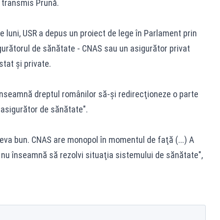
a transmis Prună.
e luni, USR a depus un proiect de lege în Parlament prin
gurătorul de sănătate - CNAS sau un asigurător privat
tat şi private.
 înseamnă dreptul românilor să-şi redirecţioneze o parte
 asigurător de sănătate".
eva bun. CNAS are monopol în momentul de faţă (...) A
nu înseamnă să rezolvi situaţia sistemului de sănătate",