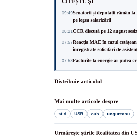
CITEȘTE ȘI
Senatorii și deputații rămân la
09:49
pe legea salarizării
CCR discută pe 12 august sesiz
08:21
Reacția MAE în cazul cetățean
07:57
înregistrate solicitări de asiste
Facturile la energie ar putea 
07:53
Distribuie articolul
Mai multe articole despre
stiri
USR
cub
ungureanu
Urmărește știrile Realitatea din U