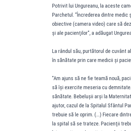
Potrivit lui Ungureanu, la aceste cam
Parchetul. "Încrederea dintre medic şi
obiective (camera video) care să dez
şi ale pacienţilor", a adăugat Ungure
La rândul său, purtătorul de cuvânt a
în sănătate prin care medicii şi paci
"Am ajuns să ne fie teamă nouă, pacie
să îşi exercite meseria cu demnitate
sănătate. Bebeluşii arşi la Maternitat
ajutor, cazul de la Spitalul Sfântul 
trebuie să le oprim. (...) Fiecare dint
la spital să se trateze. Pacienţii treb