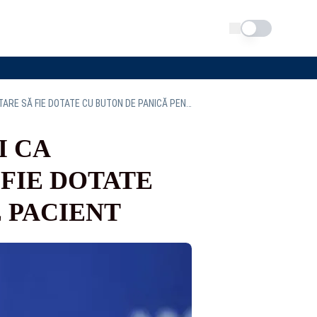
Schimba tema
USR PROPUNE INSTITUIREA OBLIGAŢIEI CA SALOANELE UNITĂŢILOR SANITARE SĂ FIE DOTATE CU BUTON DE PANICĂ PENTRU FIECARE PACIENT
I CA
FIE DOTATE
 PACIENT