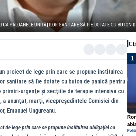
I CA SALOANELE UNITĂŢILOR SANITARE SĂ FIE DOTATE CU BUTON 
CE
1
n proiect de lege prin care se propune instituirea
lor sanitare să fie dotate cu buton de panică pentru
e primiri-urgenţe şi secţiile de terapie intensivă cu
a anunţat, marţi, vicepreşedintele Comisiei din
or, Emanuel Ungureanu.
Rom
abi
 de lege prin care se propune instituirea obligaţiei ca
Polit