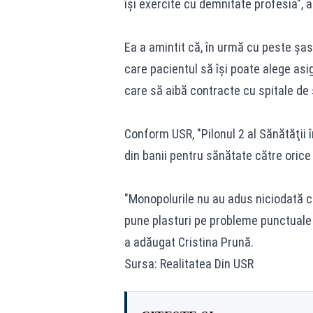
îşi exercite cu demnitate profesia", 
Ea a amintit că, în urmă cu peste şas
care pacientul să îşi poate alege asi
care să aibă contracte cu spitale de s
Conform USR, "Pilonul 2 al Sănătăţii
din banii pentru sănătate către orice
"Monopolurile nu au adus niciodată c
pune plasturi pe probleme punctuale 
a adăugat Cristina Prună.
Sursa: Realitatea Din USR