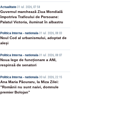
2
Actualitate
-
31 iul. 2026, 07:58
Guvernul marchează Ziua Mondială
împotriva Traficului de Persoane:
Palatul Victoria, iluminat în albastru
3
Politica Interna - nationala
-
31 iul. 2026, 08:03
Noul Cod al urbanismului, adoptat de
aleși
4
Politica Interna - nationala
-
31 iul. 2026, 08:07
Noua lege de funcționare a ANI,
respinsă de senatori
5
Politica Interna - nationala
-
30 iul. 2026, 22:15
Ana Maria Păcuraru, la Miza Zilei:
”Românii nu sunt naivi, domnule
premier Bolojan”