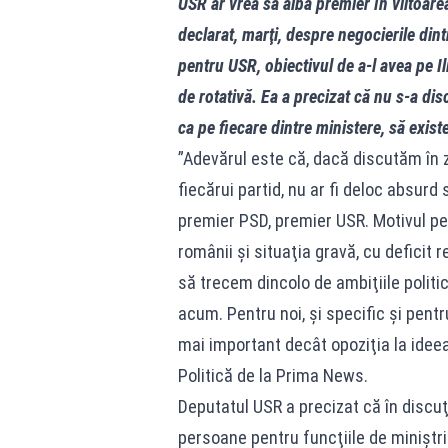
USR ar vrea să aibă premier în viitoar
declarat, marţi, despre negocierile din
pentru USR, obiectivul de a-l avea pe I
de rotativă. Ea a precizat că nu s-a dis
ca pe fiecare dintre ministere, să exist
”Adevărul este că, dacă discutăm în z
fiecărui partid, nu ar fi deloc absur
premier PSD, premier USR. Motivul pe
românii şi situaţia gravă, cu deficit
să trecem dincolo de ambiţiile politic
acum. Pentru noi, şi specific şi pentr
mai important decât opoziţia la ideea
Politică de la Prima News.
Deputatul USR a precizat că în discuţ
persoane pentru funcţiile de miniştri