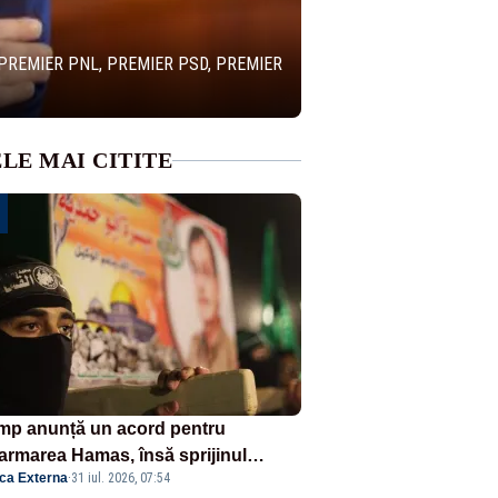
 PREMIER PNL, PREMIER PSD, PREMIER
LE MAI CITITE
mp anunță un acord pentru
armarea Hamas, însă sprijinul
ica Externa
·
31 iul. 2026, 07:54
elului rămâne incert