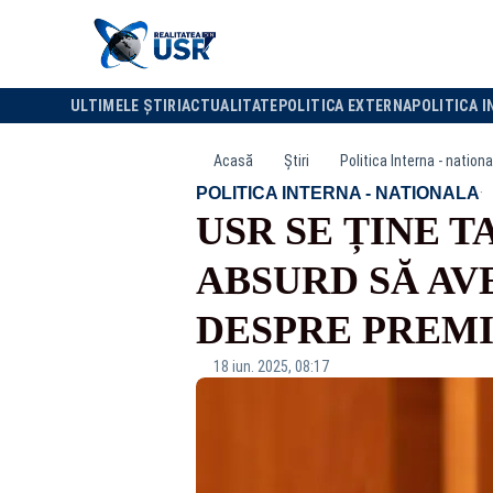
ULTIMELE ȘTIRI
ACTUALITATE
POLITICA EXTERNA
POLITICA I
Acasă
Știri
Politica Interna - nationa
·
POLITICA INTERNA - NATIONALA
USR SE ȚINE T
ABSURD SĂ AV
DESPRE PREMI
18 iun. 2025, 08:17