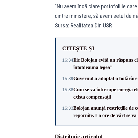
”Nu avem încă clare portofoliile care r
dintre ministere, să avem setul de mă
Sursa: Realitatea Din USR
CITEȘTE ȘI
Ilie Bolojan evită un răspuns c
16:34
întotdeauna legea”
Guvernul a adoptat o hotărâre 
15:39
Cum se va întrerupe energia el
15:36
exista compensații
Bolojan anunță restricțiile de c
15:33
repornite. La ore de vârf se v
Distribuie articolul