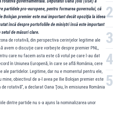
ea rotativă guvernamentală. Deputatul Oana Ţoiu (USR) a
tre partidele pro-europene, pentru formarea guvernului, că
lie Bolojan premier este mai important decât opoziţia la ideea
cutat încă despre portofoliile de miniştri însă este important
e setul de măsuri clare.
ona de rotativă, din perspectiva cerinţelor legitime ale
d să avem o discuţie care vorbeşte despre premier PNL,
ntru care nu facem asta este că votul pe care l-au dat
 record în Uniunea Europenă, în care se află România, cere
e ale partidelor. Legitime, dar nu e momentul pentru ele,
u mine, obiectivul de a-l avea pe Ilie Bolojan premier este
 de rotativă”, a declarat Oana Ţoiu, în emisiunea România
iile dintre partide nu s-a ajuns la nominalizarea unor