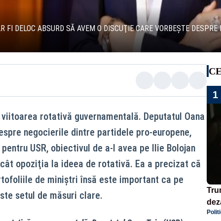
 AR FI DELOC ABSURD SĂ AVEM O DISCUŢIE CARE VORBEŞTE DESPRE
CE
1
 viitoarea rotativă guvernamentală. Deputatul Oana
espre negocierile dintre partidele pro-europene,
pentru USR, obiectivul de a-l avea pe Ilie Bolojan
ât opoziţia la ideea de rotativă. Ea a precizat că
tofoliile de miniştri însă este important ca pe
Tru
iste setul de măsuri clare.
dez
Polit
Isra