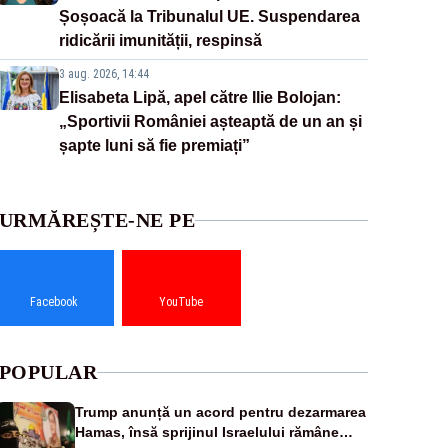
Șoșoacă la Tribunalul UE. Suspendarea
ridicării imunității, respinsă
3 aug. 2026, 14:44
Elisabeta Lipă, apel către Ilie Bolojan:
„Sportivii României așteaptă de un an și
șapte luni să fie premiați”
URMĂREȘTE-NE PE
Facebook
YouTube
POPULAR
Trump anunță un acord pentru dezarmarea
Hamas, însă sprijinul Israelului rămâne