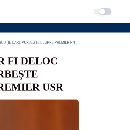
Schimba tema
USR SE ȚINE TARE LA NEGOCIERI: NU AR FI DELOC ABSURD SĂ AVEM O DISCUŢIE CARE VORBEŞTE DESPRE PREMIER PNL, PREMIER PSD, PREMIER USR
R FI DELOC
RBEŞTE
PREMIER USR