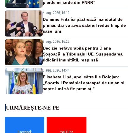
pierde miliarde din PNRR”
4 aug. 2026, 16:19
Dominic Fritz își păstrează mandatul de
primar, dar va avea salariul redus timp de
șase luni
3 aug. 2026, 16:22
Decizie nefavorabilă pentru Diana
Șoșoacă la Tribunalul UE. Suspendarea
ridicării imunității, respinsă
3 aug. 2026, 14:44
Elisabeta Lipă, apel către Ilie Bolojan:
„Sportivii României așteaptă de un an și
șapte luni să fie premiați”
URMĂREȘTE-NE PE
Facebook
YouTube