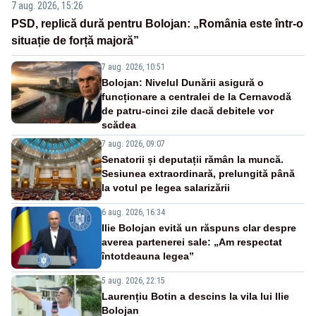
7 aug. 2026, 15:26
PSD, replică dură pentru Bolojan: „România este într-o
situație de forță majoră”
7 aug. 2026, 10:51
Bolojan: Nivelul Dunării asigură o
funcționare a centralei de la Cernavodă
de patru-cinci zile dacă debitele vor
scădea
7 aug. 2026, 09:07
Senatorii și deputații rămân la muncă.
Sesiunea extraordinară, prelungită până
la votul pe legea salarizării
6 aug. 2026, 16:34
Ilie Bolojan evită un răspuns clar despre
averea partenerei sale: „Am respectat
întotdeauna legea”
5 aug. 2026, 22:15
Laurențiu Botin a descins la vila lui Ilie
Bolojan