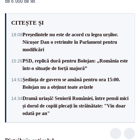
de 6.000 de lei.
CITEȘTE ȘI
Președintele nu este de acord cu legea urșilor.
18:08
Nicușor Dan o retrimite în Parlament pentru
modificări
PSD, replică dură pentru Bolojan: „România este
15:26
într-o situație de forță majoră”
Ședința de guvern se amână pentru ora 15:00.
14:51
Bolojan nu a obținut toate avizele
Dramă uriașă! Seniorii României, între pensii mici
14:34
și dorul de copiii plecați în străinătate: "Vin doar
odată pe an"