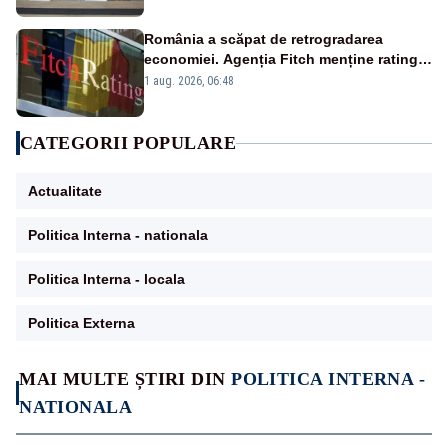
România a scăpat de retrogradarea
economiei. Agenția Fitch menține ratingul
„BBB-” cu perspectivă negativă
1 aug. 2026, 06:48
CATEGORII POPULARE
Actualitate
Politica Interna - nationala
Politica Interna - locala
Politica Externa
MAI MULTE ȘTIRI DIN
POLITICA INTERNA -
NATIONALA