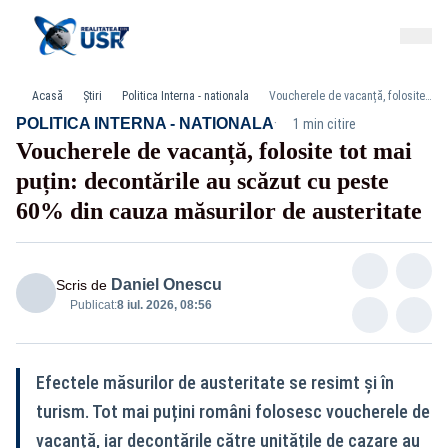
Acasă
Știri
Politica Interna - nationala
Voucherele de vacanță, folosite tot mai puțin: decontările au scăzut cu peste 60% din cauza măsurilor de austeritate
·
POLITICA INTERNA - NATIONALA
1 min citire
Voucherele de vacanță, folosite tot mai
puțin: decontările au scăzut cu peste
60% din cauza măsurilor de austeritate
Daniel Onescu
Scris de
Publicat:
8 iul. 2026, 08:56
Efectele măsurilor de austeritate se resimt și în
turism. Tot mai puțini români folosesc voucherele de
vacanță, iar decontările către unitățile de cazare au