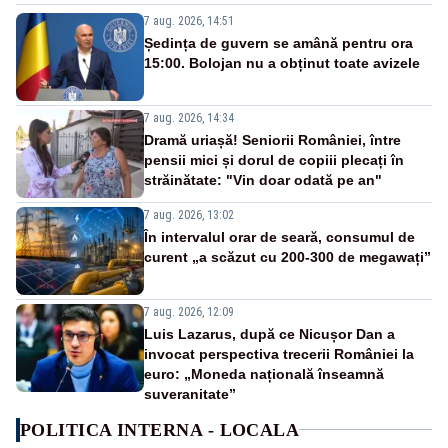
7 aug. 2026, 14:51
Ședința de guvern se amână pentru ora
15:00. Bolojan nu a obținut toate avizele
7 aug. 2026, 14:34
Dramă uriașă! Seniorii României, între
pensii mici și dorul de copiii plecați în
străinătate: "Vin doar odată pe an"
7 aug. 2026, 13:02
În intervalul orar de seară, consumul de
curent „a scăzut cu 200-300 de megawați”
7 aug. 2026, 12:09
Luis Lazarus, după ce Nicușor Dan a
invocat perspectiva trecerii României la
euro: „Moneda națională înseamnă
suveranitate”
POLITICA INTERNA - LOCALA