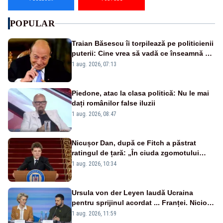
POPULAR
Traian Băsescu îi torpilează pe politicienii
puterii: Cine vrea să vadă ce înseamnă să
fii prost, se uită la România
1 aug. 2026, 07:13
Piedone, atac la clasa politică: Nu le mai
dați românilor false iluzii
1 aug. 2026, 08:47
Nicușor Dan, după ce Fitch a păstrat
ratingul de țară: „În ciuda zgomotului
politic, România funcționează”
1 aug. 2026, 10:34
Ursula von der Leyen laudă Ucraina
pentru sprijinul acordat ... Franței. Nicio
reacție privind ajutorul energetic promis
1 aug. 2026, 11:59
României