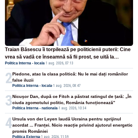
Traian Băsescu îi torpilează pe politicienii puterii: Cine
vrea să vadă ce înseamnă să fii prost, se uită la
Politica Interna - locala
·
1 aug. 2026, 07:13
România
2
Piedone, atac la clasa politică: Nu le mai dați românilor
false iluzii
Politica Interna - locala
-
1 aug. 2026, 08:47
3
Nicușor Dan, după ce Fitch a păstrat ratingul de țară: „În
ciuda zgomotului politic, România funcționează”
Politica Interna - nationala
-
1 aug. 2026, 10:34
4
Ursula von der Leyen laudă Ucraina pentru sprijinul
acordat ... Franței. Nicio reacție privind ajutorul energetic
promis României
Politica Externa
-
1 aug. 2026, 11:59