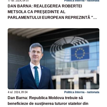
17 iul. 2024, 09:01
Politica Interna - nationala
DAN BARNA: REALEGEREA ROBERTEI
METSOLA CA PREŞEDINTE AL
PARLAMENTULUI EUROPEAN REPREZINTĂ "UN
SEMNAL PUTERNIC" CĂ INSTITUŢIILE ŞI
VALORILE PRO-EUROPENE REZISTĂ
4 iul. 2024, 09:04
Politica Interna - nationala
Dan Barna: Republica Moldova trebuie să
beneficieze de susţinerea tuturor statelor din