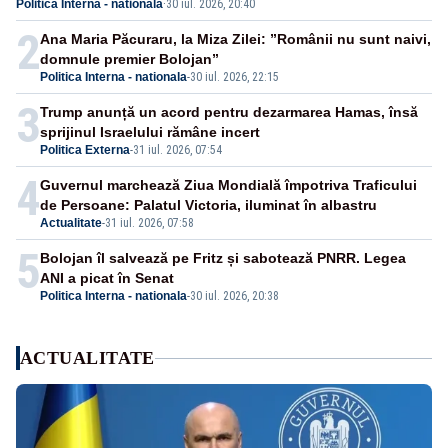
Politica Interna - nationala
·
30 iul. 2026, 20:40
2
Ana Maria Păcuraru, la Miza Zilei: ”Românii nu sunt naivi,
domnule premier Bolojan”
Politica Interna - nationala
-
30 iul. 2026, 22:15
3
Trump anunță un acord pentru dezarmarea Hamas, însă
sprijinul Israelului rămâne incert
Politica Externa
-
31 iul. 2026, 07:54
4
Guvernul marchează Ziua Mondială împotriva Traficului
de Persoane: Palatul Victoria, iluminat în albastru
Actualitate
-
31 iul. 2026, 07:58
5
Bolojan îl salvează pe Fritz și sabotează PNRR. Legea
ANI a picat în Senat
Politica Interna - nationala
-
30 iul. 2026, 20:38
ACTUALITATE