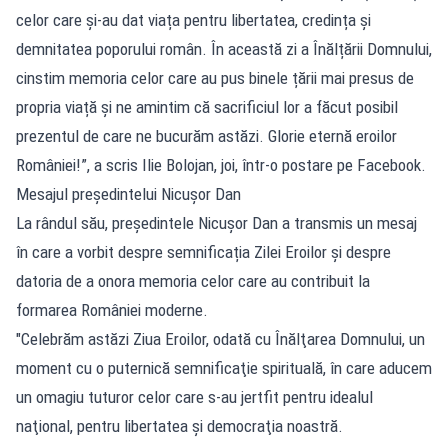
celor care și-au dat viața pentru libertatea, credința și
demnitatea poporului român. În această zi a Înălțării Domnului,
cinstim memoria celor care au pus binele țării mai presus de
propria viață și ne amintim că sacrificiul lor a făcut posibil
prezentul de care ne bucurăm astăzi. Glorie eternă eroilor
României!”, a scris Ilie Bolojan, joi, într-o postare pe Facebook.
Mesajul președintelui Nicușor Dan
La rândul său, președintele Nicușor Dan a transmis un mesaj
în care a vorbit despre semnificația Zilei Eroilor și despre
datoria de a onora memoria celor care au contribuit la
formarea României moderne.
"Celebrăm astăzi Ziua Eroilor, odată cu Înălţarea Domnului, un
moment cu o puternică semnificaţie spirituală, în care aducem
un omagiu tuturor celor care s-au jertfit pentru idealul
naţional, pentru libertatea şi democraţia noastră.