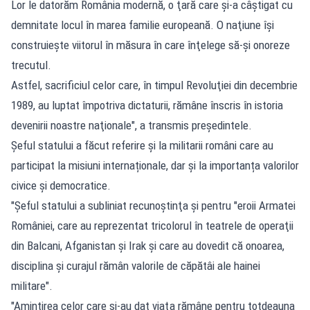
Lor le datorăm România modernă, o ţară care şi-a câştigat cu
demnitate locul în marea familie europeană. O naţiune îşi
construieşte viitorul în măsura în care înţelege să-şi onoreze
trecutul.
Astfel, sacrificiul celor care, în timpul Revoluţiei din decembrie
1989, au luptat împotriva dictaturii, rămâne înscris în istoria
devenirii noastre naţionale", a transmis preşedintele.
Șeful statului a făcut referire și la militarii români care au
participat la misiuni internaționale, dar și la importanța valorilor
civice și democratice.
"Şeful statului a subliniat recunoştinţa şi pentru "eroii Armatei
României, care au reprezentat tricolorul în teatrele de operaţii
din Balcani, Afganistan şi Irak şi care au dovedit că onoarea,
disciplina şi curajul rămân valorile de căpătâi ale hainei
militare".
"Amintirea celor care şi-au dat viaţa rămâne pentru totdeauna