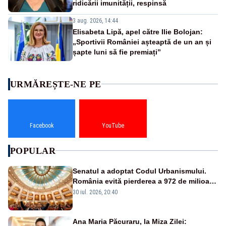
ridicării imunității, respinsă
3 aug. 2026, 14:44
Elisabeta Lipă, apel către Ilie Bolojan:
„Sportivii României așteaptă de un an și
șapte luni să fie premiați”
URMĂREȘTE-NE PE
Facebook
YouTube
POPULAR
Senatul a adoptat Codul Urbanismului.
România evită pierderea a 972 de milioane
de euro din PNRR
30 iul. 2026, 20:40
Ana Maria Păcuraru, la Miza Zilei: