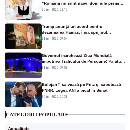
”Românii nu sunt naivi, domnule premier
Bolojan”
30 iul. 2026, 22:15
Trump anunță un acord pentru
dezarmarea Hamas, însă sprijinul
Israelului rămâne incert
31 iul. 2026, 07:54
Guvernul marchează Ziua Mondială
împotriva Traficului de Persoane: Palatul
Victoria, iluminat în albastru
31 iul. 2026, 07:58
Bolojan îl salvează pe Fritz și sabotează
PNRR. Legea ANI a picat în Senat
30 iul. 2026, 20:38
CATEGORII POPULARE
Actualitate