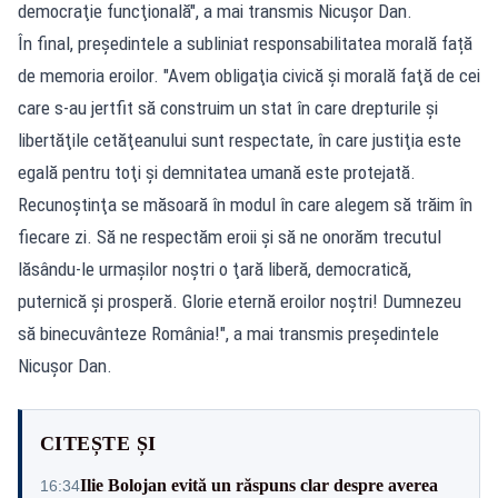
democraţie funcţională", a mai transmis Nicuşor Dan.
În final, președintele a subliniat responsabilitatea morală față
de memoria eroilor. "Avem obligaţia civică şi morală faţă de cei
care s-au jertfit să construim un stat în care drepturile şi
libertăţile cetăţeanului sunt respectate, în care justiţia este
egală pentru toţi şi demnitatea umană este protejată.
Recunoştinţa se măsoară în modul în care alegem să trăim în
fiecare zi. Să ne respectăm eroii şi să ne onorăm trecutul
lăsându-le urmaşilor noştri o ţară liberă, democratică,
puternică şi prosperă. Glorie eternă eroilor noştri! Dumnezeu
să binecuvânteze România!", a mai transmis preşedintele
Nicuşor Dan.
CITEȘTE ȘI
Ilie Bolojan evită un răspuns clar despre averea
16:34