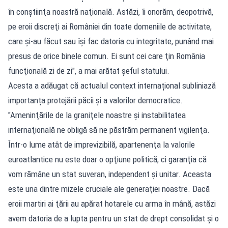
în conştiinţa noastră naţională. Astăzi, îi onorăm, deopotrivă,
pe eroii discreţi ai României din toate domeniile de activitate,
care şi-au făcut sau îşi fac datoria cu integritate, punând mai
presus de orice binele comun. Ei sunt cei care ţin România
funcţională zi de zi", a mai arătat şeful statului.
Acesta a adăugat că actualul context internațional subliniază
importanța protejării păcii și a valorilor democratice.
"Ameninţările de la graniţele noastre şi instabilitatea
internaţională ne obligă să ne păstrăm permanent vigilenţa.
Într-o lume atât de imprevizibilă, apartenenţa la valorile
euroatlantice nu este doar o opţiune politică, ci garanţia că
vom rămâne un stat suveran, independent şi unitar. Aceasta
este una dintre mizele cruciale ale generaţiei noastre. Dacă
eroii martiri ai ţării au apărat hotarele cu arma în mână, astăzi
avem datoria de a lupta pentru un stat de drept consolidat şi o