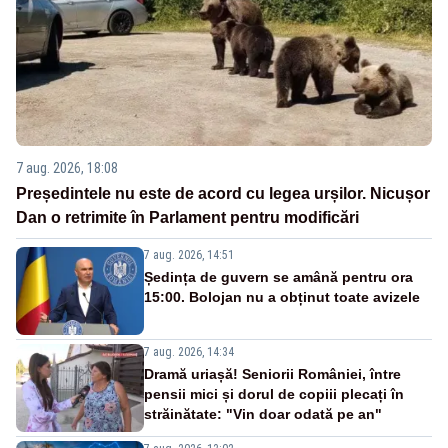
7 aug. 2026, 18:08
Președintele nu este de acord cu legea urșilor. Nicușor
Dan o retrimite în Parlament pentru modificări
7 aug. 2026, 14:51
Ședința de guvern se amână pentru ora
15:00. Bolojan nu a obținut toate avizele
7 aug. 2026, 14:34
Dramă uriașă! Seniorii României, între
pensii mici și dorul de copiii plecați în
străinătate: "Vin doar odată pe an"