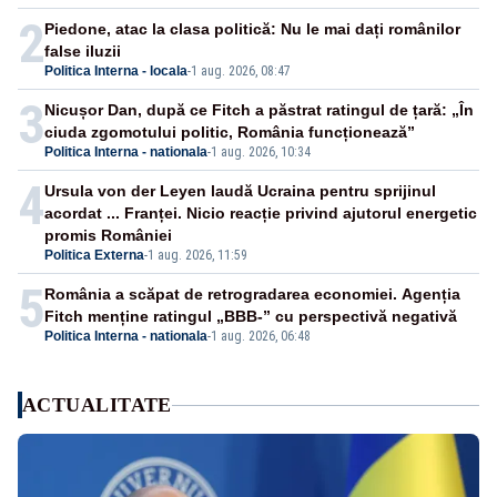
2
Piedone, atac la clasa politică: Nu le mai dați românilor
false iluzii
Politica Interna - locala
-
1 aug. 2026, 08:47
3
Nicușor Dan, după ce Fitch a păstrat ratingul de țară: „În
ciuda zgomotului politic, România funcționează”
Politica Interna - nationala
-
1 aug. 2026, 10:34
4
Ursula von der Leyen laudă Ucraina pentru sprijinul
acordat ... Franței. Nicio reacție privind ajutorul energetic
promis României
Politica Externa
-
1 aug. 2026, 11:59
5
România a scăpat de retrogradarea economiei. Agenția
Fitch menține ratingul „BBB-” cu perspectivă negativă
Politica Interna - nationala
-
1 aug. 2026, 06:48
ACTUALITATE