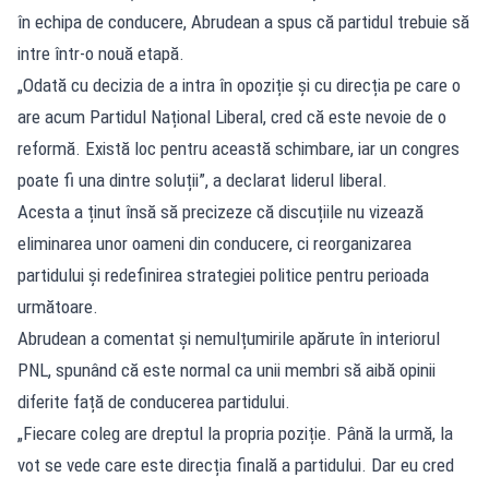
în echipa de conducere, Abrudean a spus că partidul trebuie să
intre într-o nouă etapă.
„Odată cu decizia de a intra în opoziție și cu direcția pe care o
are acum Partidul Național Liberal, cred că este nevoie de o
reformă. Există loc pentru această schimbare, iar un congres
poate fi una dintre soluții”, a declarat liderul liberal.
Acesta a ținut însă să precizeze că discuțiile nu vizează
eliminarea unor oameni din conducere, ci reorganizarea
partidului și redefinirea strategiei politice pentru perioada
următoare.
Abrudean a comentat și nemulțumirile apărute în interiorul
PNL, spunând că este normal ca unii membri să aibă opinii
diferite față de conducerea partidului.
„Fiecare coleg are dreptul la propria poziție. Până la urmă, la
vot se vede care este direcția finală a partidului. Dar eu cred