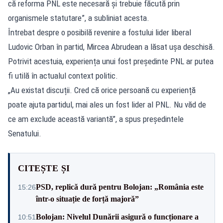
că reforma PNL este necesară și trebuie făcută prin
organismele statutare”, a subliniat acesta.
Întrebat despre o posibilă revenire a fostului lider liberal
Ludovic Orban în partid, Mircea Abrudean a lăsat ușa deschisă.
Potrivit acestuia, experiența unui fost președinte PNL ar putea
fi utilă în actualul context politic.
„Au existat discuții. Cred că orice persoană cu experiență
poate ajuta partidul, mai ales un fost lider al PNL. Nu văd de
ce am exclude această variantă”, a spus președintele
Senatului.
CITEȘTE ȘI
PSD, replică dură pentru Bolojan: „România este
15:26
într-o situație de forță majoră”
Bolojan: Nivelul Dunării asigură o funcționare a
10:51