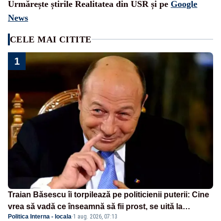
Urmărește știrile Realitatea din USR și pe
Google
News
CELE MAI CITITE
1
Traian Băsescu îi torpilează pe politicienii puterii: Cine
vrea să vadă ce înseamnă să fii prost, se uită la
Politica Interna - locala
·
1 aug. 2026, 07:13
România