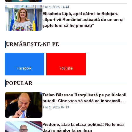
3 aug. 2026, 14:44
Elisabeta Lipă, apel către Ilie Bolojan:
„Sportivii României așteaptă de un an și
șapte luni să fie premiați”
URMĂREȘTE-NE PE
Facebook
YouTube
POPULAR
Traian Băsescu îi torpilează pe politicienii
puterii: Cine vrea să vadă ce înseamnă să
fii prost, se uită la România
1 aug. 2026, 07:13
Piedone, atac la clasa politică: Nu le mai
dați românilor false iluzii