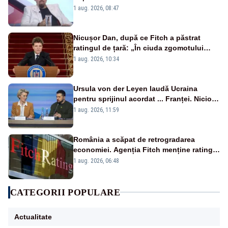
1 aug. 2026, 08:47
Nicușor Dan, după ce Fitch a păstrat
ratingul de țară: „În ciuda zgomotului
politic, România funcționează”
1 aug. 2026, 10:34
Ursula von der Leyen laudă Ucraina
pentru sprijinul acordat ... Franței. Nicio
reacție privind ajutorul energetic promis
1 aug. 2026, 11:59
României
România a scăpat de retrogradarea
economiei. Agenția Fitch menține ratingul
„BBB-” cu perspectivă negativă
1 aug. 2026, 06:48
CATEGORII POPULARE
Actualitate