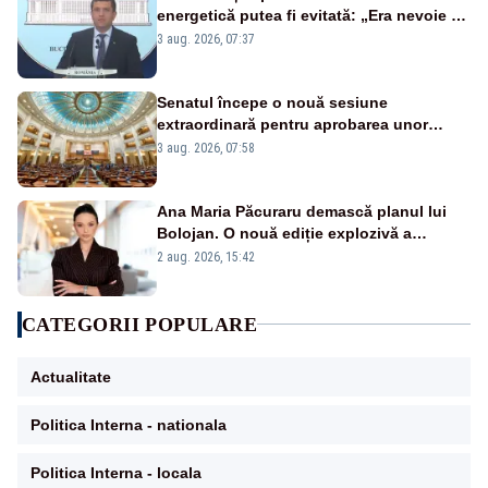
energetică putea fi evitată: „Era nevoie să
ne facem iarna car și vara sanie”
3 aug. 2026, 07:37
Senatul începe o nouă sesiune
extraordinară pentru aprobarea unor
jaloane din PNRR
3 aug. 2026, 07:58
Ana Maria Păcuraru demască planul lui
Bolojan. O nouă ediție explozivă a
emisiunii „Miza Zilei” la Realitatea PLUS
2 aug. 2026, 15:42
CATEGORII POPULARE
Actualitate
Politica Interna - nationala
Politica Interna - locala