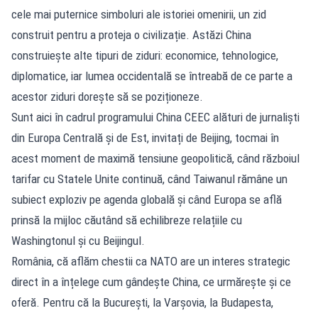
cele mai puternice simboluri ale istoriei omenirii, un zid
construit pentru a proteja o civilizație. Astăzi China
construiește alte tipuri de ziduri: economice, tehnologice,
diplomatice, iar lumea occidentală se întreabă de ce parte a
acestor ziduri dorește să se poziționeze.
Sunt aici în cadrul programului China CEEC alături de jurnaliști
din Europa Centrală și de Est, invitați de Beijing, tocmai în
acest moment de maximă tensiune geopolitică, când războiul
tarifar cu Statele Unite continuă, când Taiwanul rămâne un
subiect exploziv pe agenda globală și când Europa se află
prinsă la mijloc căutând să echilibreze relațiile cu
Washingtonul și cu Beijingul.
România, că aflăm chestii ca NATO are un interes strategic
direct în a înțelege cum gândește China, ce urmărește și ce
oferă. Pentru că la București, la Varșovia, la Budapesta,