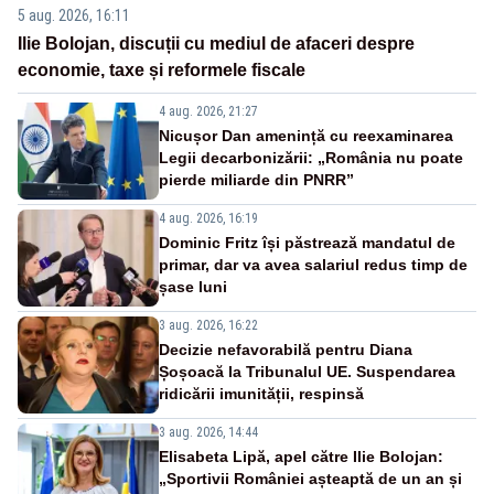
5 aug. 2026, 16:11
Ilie Bolojan, discuții cu mediul de afaceri despre
economie, taxe și reformele fiscale
4 aug. 2026, 21:27
Nicușor Dan amenință cu reexaminarea
Legii decarbonizării: „România nu poate
pierde miliarde din PNRR”
4 aug. 2026, 16:19
Dominic Fritz își păstrează mandatul de
primar, dar va avea salariul redus timp de
șase luni
3 aug. 2026, 16:22
Decizie nefavorabilă pentru Diana
Șoșoacă la Tribunalul UE. Suspendarea
ridicării imunității, respinsă
3 aug. 2026, 14:44
Elisabeta Lipă, apel către Ilie Bolojan:
„Sportivii României așteaptă de un an și