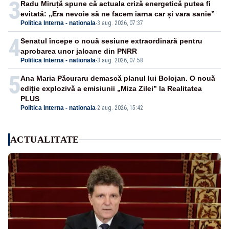
3
Radu Miruță spune că actuala criză energetică putea fi
evitată: „Era nevoie să ne facem iarna car și vara sanie”
Politica Interna - nationala
-
3 aug. 2026, 07:37
4
Senatul începe o nouă sesiune extraordinară pentru
aprobarea unor jaloane din PNRR
Politica Interna - nationala
-
3 aug. 2026, 07:58
5
Ana Maria Păcuraru demască planul lui Bolojan. O nouă
ediție explozivă a emisiunii „Miza Zilei” la Realitatea
PLUS
Politica Interna - nationala
-
2 aug. 2026, 15:42
ACTUALITATE