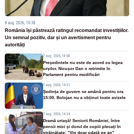
8 aug. 2026, 10:38
România își păstrează ratingul recomandat investițiilor.
Un semnal pozitiv, dar și un avertisment pentru
autorități
7 aug. 2026, 18:08
Președintele nu este de acord cu legea
urșilor. Nicușor Dan o retrimite în
Parlament pentru modificări
7 aug. 2026, 14:51
Ședința de guvern se amână pentru ora
15:00. Bolojan nu a obținut toate avizele
7 aug. 2026, 14:34
Dramă uriașă! Seniorii României, între
pensii mici și dorul de copiii plecați în
străinătate: "Vin doar odată pe an"