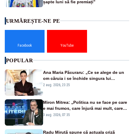
șapte luni să fie premiați”
URMĂREȘTE-NE PE
Facebook
YouTube
POPULAR
Ana Maria Păcuraru: „Ce se alege de un
om căruia i se închide singura lui
portiță?”
2 aug. 2026, 23:25
Miron Mitrea: „Politica nu se face pe care
e mai frumos, care înjură mai mult, care
țipă mai tare, ci pe proiecte”
3 aug. 2026, 07:35
Radu Miruță spune că actuala criză