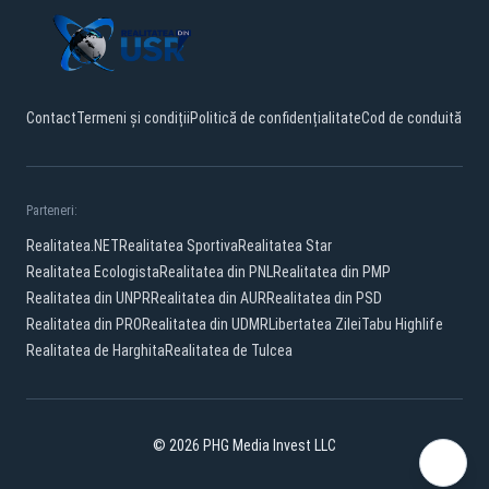
Contact
Termeni și condiții
Politică de confidențialitate
Cod de conduită
Parteneri:
Realitatea.NET
Realitatea Sportiva
Realitatea Star
Realitatea Ecologista
Realitatea din PNL
Realitatea din PMP
Realitatea din UNPR
Realitatea din AUR
Realitatea din PSD
Realitatea din PRO
Realitatea din UDMR
Libertatea Zilei
Tabu Highlife
Realitatea de Harghita
Realitatea de Tulcea
© 2026 PHG Media Invest LLC
Facebook
YouTube