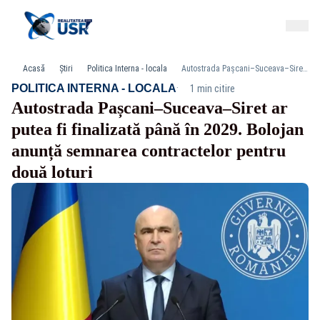
Acasă
Știri
Politica Interna - locala
Autostrada Pașcani–Suceava–Siret ar putea fi finalizată până în 2029. Bolojan anunță semnarea contractelor pentru două loturi
·
POLITICA INTERNA - LOCALA
1 min citire
Autostrada Pașcani–Suceava–Siret ar
putea fi finalizată până în 2029. Bolojan
anunță semnarea contractelor pentru
două loturi