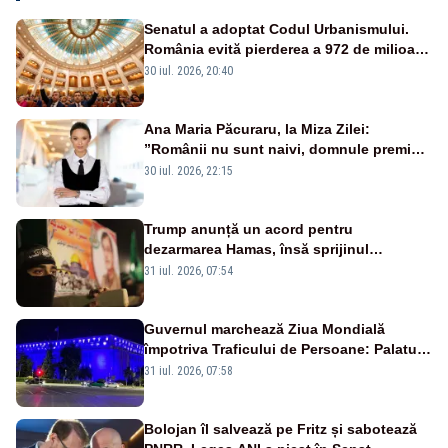
Senatul a adoptat Codul Urbanismului.
România evită pierderea a 972 de milioane
de euro din PNRR
30 iul. 2026, 20:40
Ana Maria Păcuraru, la Miza Zilei:
”Românii nu sunt naivi, domnule premier
Bolojan”
30 iul. 2026, 22:15
Trump anunță un acord pentru
dezarmarea Hamas, însă sprijinul
Israelului rămâne incert
31 iul. 2026, 07:54
Guvernul marchează Ziua Mondială
împotriva Traficului de Persoane: Palatul
Victoria, iluminat în albastru
31 iul. 2026, 07:58
Bolojan îl salvează pe Fritz și sabotează