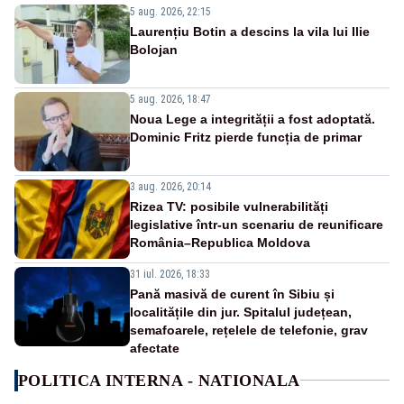
5 aug. 2026, 22:15
Laurențiu Botin a descins la vila lui Ilie
Bolojan
5 aug. 2026, 18:47
Noua Lege a integrității a fost adoptată.
Dominic Fritz pierde funcția de primar
3 aug. 2026, 20:14
Rizea TV: posibile vulnerabilități
legislative într-un scenariu de reunificare
România–Republica Moldova
31 iul. 2026, 18:33
Pană masivă de curent în Sibiu și
localitățile din jur. Spitalul județean,
semafoarele, rețelele de telefonie, grav
afectate
POLITICA INTERNA - NATIONALA