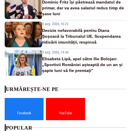
Dominic Fritz își păstrează mandatul de
primar, dar va avea salariul redus timp de
șase luni
3 aug. 2026, 16:22
Decizie nefavorabilă pentru Diana
Șoșoacă la Tribunalul UE. Suspendarea
ridicării imunității, respinsă
3 aug. 2026, 14:44
Elisabeta Lipă, apel către Ilie Bolojan:
„Sportivii României așteaptă de un an și
șapte luni să fie premiați”
URMĂREȘTE-NE PE
Facebook
YouTube
POPULAR