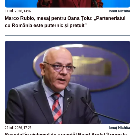
31 iul. 2026, 14:37
Ionuț Nichita
Marco Rubio, mesaj pentru Oana Țoiu: „Parteneriatul
cu România este puternic și prețuit”
29 iul. 2026, 17:25
Ionuț Nichita
Scandal în sistemul de urgență! Raed Arafat îl pune la