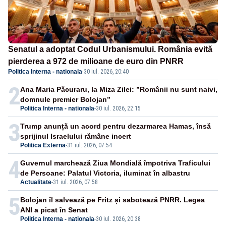
Senatul a adoptat Codul Urbanismului. România evită
pierderea a 972 de milioane de euro din PNRR
Politica Interna - nationala
·
30 iul. 2026, 20:40
2
Ana Maria Păcuraru, la Miza Zilei: ”Românii nu sunt naivi,
domnule premier Bolojan”
Politica Interna - nationala
-
30 iul. 2026, 22:15
3
Trump anunță un acord pentru dezarmarea Hamas, însă
sprijinul Israelului rămâne incert
Politica Externa
-
31 iul. 2026, 07:54
4
Guvernul marchează Ziua Mondială împotriva Traficului
de Persoane: Palatul Victoria, iluminat în albastru
Actualitate
-
31 iul. 2026, 07:58
5
Bolojan îl salvează pe Fritz și sabotează PNRR. Legea
ANI a picat în Senat
Politica Interna - nationala
-
30 iul. 2026, 20:38