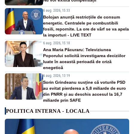
Nu vor exista compensații
6 aug. 2026, 15:33
Bolojan anunță restricțiile de consum
energetic. Centralele pe combustibili
fosili, repornite. La ore de vârf se va apela
la importuri - LIVE TEXT
6 aug. 2026, 15:18
Ana Maria Păcuraru: Televiziunea
Poporului solicită investigarea deciziilor
luate în această perioadă de criză
enegetică
6 aug. 2026, 13:19
Sorin Grindeanu susține că voturile PSD
au evitat pierderea a 5,8 miliarde de euro
din PNRR și au deschis accesul la 16,7
miliarde prin SAFE
POLITICA INTERNA - LOCALA