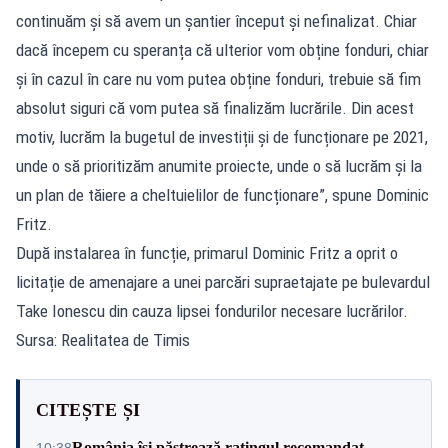
continuăm și să avem un șantier început și nefinalizat. Chiar
dacă începem cu speranța că ulterior vom obține fonduri, chiar
și în cazul în care nu vom putea obține fonduri, trebuie să fim
absolut siguri că vom putea să finalizăm lucrările. Din acest
motiv, lucrăm la bugetul de investiții și de funcționare pe 2021,
unde o să prioritizăm anumite proiecte, unde o să lucrăm și la
un plan de tăiere a cheltuielilor de funcționare”, spune Dominic
Fritz.
După instalarea în funcție, primarul Dominic Fritz a oprit o
licitație de amenajare a unei parcări supraetajate pe bulevardul
Take Ionescu din cauza lipsei fondurilor necesare lucrărilor.
Sursa: Realitatea de Timis
CITEȘTE ȘI
România își păstrează ratingul recomandat
10:38