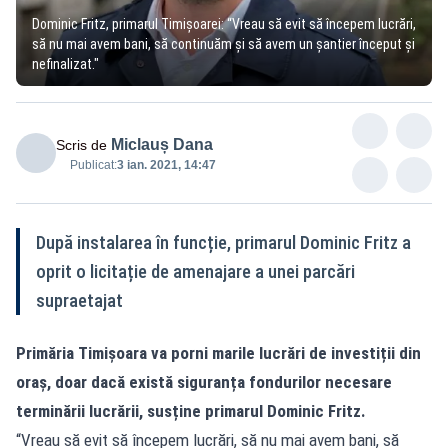
Dominic Fritz, primarul Timișoarei: “Vreau să evit să începem lucrări,
să nu mai avem bani, să continuăm și să avem un șantier început și
nefinalizat."
Miclauș Dana
Scris de
Publicat:
3 ian. 2021, 14:47
După instalarea în funcție, primarul Dominic Fritz a
oprit o licitație de amenajare a unei parcări
supraetajat
Primăria Timișoara va porni marile lucrări de investiții din
oraș, doar dacă există siguranța fondurilor necesare
terminării lucrării, susține primarul Dominic Fritz.
“Vreau să evit să începem lucrări, să nu mai avem bani, să