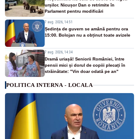
urșilor. Nicușor Dan o retrimite în
Parlament pentru modificări
7 aug. 2026, 14:51
Ședința de guvern se amână pentru ora
15:00. Bolojan nu a obținut toate avizele
7 aug. 2026, 14:34
Dramă uriașă! Seniorii României, între
pensii mici și dorul de copiii plecați în
străinătate: "Vin doar odată pe an"
POLITICA INTERNA - LOCALA