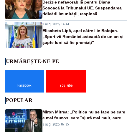
Decizie nefavorabilă pentru Diana
Șoșoacă la Tribunalul UE. Suspendarea
ridicării imunității, respinsă
3 aug. 2026, 14:44
Elisabeta Lipă, apel către Ilie Bolojan:
„Sportivii României așteaptă de un an și
șapte luni să fie premiați”
URMĂREȘTE-NE PE
Facebook
YouTube
POPULAR
Miron Mitrea: „Politica nu se face pe care
e mai frumos, care înjură mai mult, care
țipă mai tare, ci pe proiecte”
3 aug. 2026, 07:35