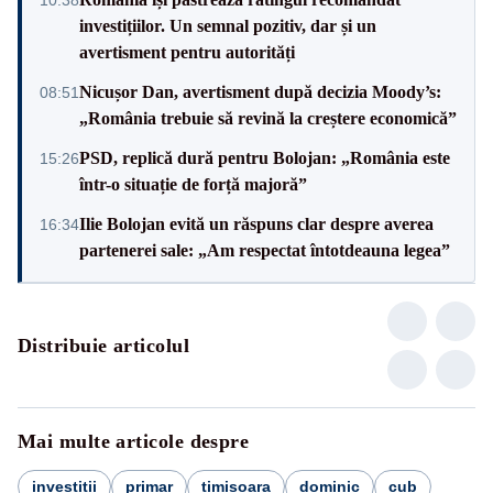
investițiilor. Un semnal pozitiv, dar și un
avertisment pentru autorități
Nicușor Dan, avertisment după decizia Moody’s:
08:51
„România trebuie să revină la creștere economică”
PSD, replică dură pentru Bolojan: „România este
15:26
într-o situație de forță majoră”
Ilie Bolojan evită un răspuns clar despre averea
16:34
partenerei sale: „Am respectat întotdeauna legea”
Distribuie articolul
Mai multe articole despre
investitii
primar
timisoara
dominic
cub