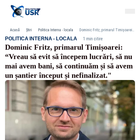
Acasă
Știri
Politica Interna - locala
Dominic Fritz, primarul Timișoarei: “Vreau să evit să începem lucrări, să nu mai avem bani, să continuăm și să avem un șantier început și nefinalizat."
·
POLITICA INTERNA - LOCALA
1 min citire
Dominic Fritz, primarul Timișoarei:
“Vreau să evit să începem lucrări, să nu
mai avem bani, să continuăm și să avem
un șantier început și nefinalizat."