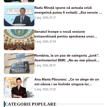
Radu Miruță spune că actuala criză
energetică putea fi evitată: „Era nevoie să
ne facem iarna car și vara sanie”
3 aug. 2026, 07:37
Senatul începe o nouă sesiune
extraordinară pentru aprobarea unor
jaloane din PNRR
3 aug. 2026, 07:58
România, la un pas de categoria „junk”.
Avertismentul BNR: „Ne-au mai păsuit
pentru câteva luni”
3 aug. 2026, 08:01
Ana Maria Păcuraru: „Ce se alege de un
om căruia i se închide singura lui
portiță?”
2 aug. 2026, 23:25
CATEGORII POPULARE