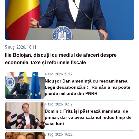
5 aug. 2026, 16:11
Ilie Bolojan, discuții cu mediul de afaceri despre
economie, taxe și reformele fiscale
4 aug. 2026, 21:27
Nicușor Dan amenință cu reexaminarea
Legii decarbonizării: „România nu poate
pierde miliarde din PNRR”
4 aug. 2026, 16:19
Dominic Fritz își păstrează mandatul de
primar, dar va avea salariul redus timp de
șase luni
3 aug. 2026, 16:22