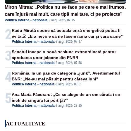
Miron Mitrea: „Politica nu se face pe care e mai frumos,
care înjură mai mult, care țipă mai tare, ci pe proiecte”
Politica Interna - nationala
·
3 aug. 2026, 07:35
2
Radu Miruță spune că actuala criză energetică putea fi
evitată: „Era nevoie să ne facem iarna car și vara sanie”
Politica Interna - nationala
-
3 aug. 2026, 07:37
3
Senatul începe o nouă sesiune extraordinară pentru
aprobarea unor jaloane din PNRR
Politica Interna - nationala
-
3 aug. 2026, 07:58
4
România, la un pas de categoria „junk”. Avertismentul
BNR: „Ne-au mai păsuit pentru câteva luni”
Politica Interna - nationala
-
3 aug. 2026, 08:01
5
Ana Maria Păcuraru: „Ce se alege de un om căruia i se
închide singura lui portiță?”
Politica Interna - nationala
-
2 aug. 2026, 23:25
ACTUALITATE