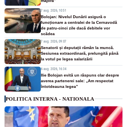
majoră”
7 aug. 2026, 10:51
Bolojan: Nivelul Dunării asigură o
funcționare a centralei de la Cernavodă
de patru-cinci zile dacă debitele vor
scădea
7 aug. 2026, 09:07
Senatorii și deputații rămân la muncă.
Sesiunea extraordinară, prelungită până
la votul pe legea salarizării
6 aug. 2026, 16:34
Ilie Bolojan evită un răspuns clar despre
averea partenerei sale: „Am respectat
întotdeauna legea”
POLITICA INTERNA - NATIONALA