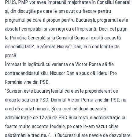
PLUS, PMP vor avea împreună majoritatea în Consiliul General
şi, din discuţiile pe care le-am avut cu fiecare pentru
programul pe care îl propun pentru Bucureşti, programul este
absolut compatibil şi vom ieşi cu el împreună. Deci, cel puţin
la Primăria Generală şi la Consiliul General există această
disponibilitate", a afirmat Nicuşor Dan, la o conferinţă de
presă.
Întrebat în legătură cu varianta ca Victor Ponta să fie
contracandidatul său, Nicuşor Dan a spus că liderul Pro
România vine din PSD.
"Suveran este bucureşteanul care este preponderent de
dreapta sau anti-PSD. Domnul Victor Ponta vine din PSD, nu
cred că a uitat nimeni. Şi eu cred că după această
administraţie de 12 ani de PSD Bucureşti, o administraţie cu
foarte multe accente feudale, pe care le-am văzut chiar
săptămânile trecute, (...) Bucureştiul are nevoie de dezvoltare,