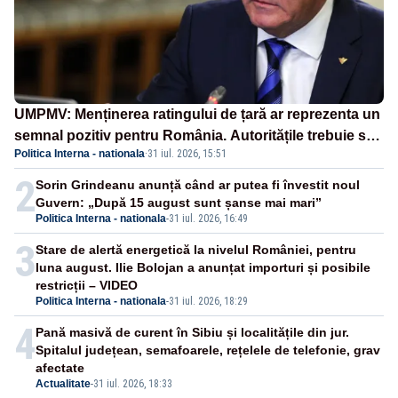
UMPMV: Menținerea ratingului de țară ar reprezenta un
semnal pozitiv pentru România. Autoritățile trebuie să
Politica Interna - nationala
·
31 iul. 2026, 15:51
continue consolidarea stabilității economice și
financiare
2
Sorin Grindeanu anunță când ar putea fi învestit noul
Guvern: „După 15 august sunt șanse mai mari”
Politica Interna - nationala
-
31 iul. 2026, 16:49
3
Stare de alertă energetică la nivelul României, pentru
luna august. Ilie Bolojan a anunțat importuri și posibile
restricții – VIDEO
Politica Interna - nationala
-
31 iul. 2026, 18:29
4
Pană masivă de curent în Sibiu și localitățile din jur.
Spitalul județean, semafoarele, rețelele de telefonie, grav
afectate
Actualitate
-
31 iul. 2026, 18:33