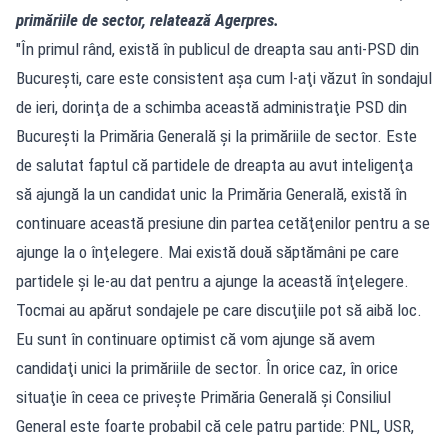
primăriile de sector, relatează
Agerpres
.
"În primul rând, există în publicul de dreapta sau anti-PSD din
Bucureşti, care este consistent aşa cum l-aţi văzut în sondajul
de ieri, dorinţa de a schimba această administraţie PSD din
Bucureşti la Primăria Generală şi la primăriile de sector. Este
de salutat faptul că partidele de dreapta au avut inteligenţa
să ajungă la un candidat unic la Primăria Generală, există în
continuare această presiune din partea cetăţenilor pentru a se
ajunge la o înţelegere. Mai există două săptămâni pe care
partidele şi le-au dat pentru a ajunge la această înţelegere.
Tocmai au apărut sondajele pe care discuţiile pot să aibă loc.
Eu sunt în continuare optimist că vom ajunge să avem
candidaţi unici la primăriile de sector. În orice caz, în orice
situaţie în ceea ce priveşte Primăria Generală şi Consiliul
General este foarte probabil că cele patru partide: PNL, USR,