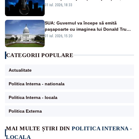
semafoarele, rețelele de telefonie, grav
31 iul. 2026, 18:33
afectate
SUA: Guvernul va începe să emită
paşapoarte cu imaginea lui Donald Trump
începând cu 8 august
31 iul. 2026, 15:20
CATEGORII POPULARE
Actualitate
Politica Interna - nationala
Politica Interna - locala
Politica Externa
MAI MULTE ȘTIRI DIN
POLITICA INTERNA -
LOCALA