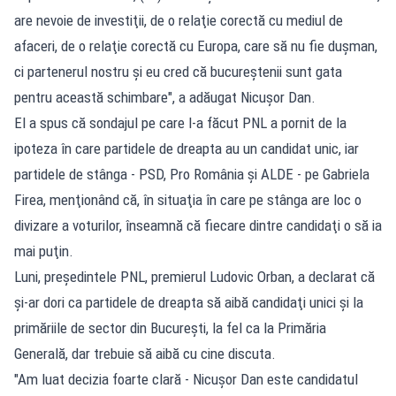
are nevoie de investiţii, de o relaţie corectă cu mediul de
afaceri, de o relaţie corectă cu Europa, care să nu fie duşman,
ci partenerul nostru şi eu cred că bucureştenii sunt gata
pentru această schimbare", a adăugat Nicuşor Dan.
El a spus că sondajul pe care l-a făcut PNL a pornit de la
ipoteza în care partidele de dreapta au un candidat unic, iar
partidele de stânga - PSD, Pro România şi ALDE - pe Gabriela
Firea, menţionând că, în situaţia în care pe stânga are loc o
divizare a voturilor, înseamnă că fiecare dintre candidaţi o să ia
mai puţin.
Luni, preşedintele PNL, premierul Ludovic Orban, a declarat că
şi-ar dori ca partidele de dreapta să aibă candidaţi unici şi la
primăriile de sector din Bucureşti, la fel ca la Primăria
Generală, dar trebuie să aibă cu cine discuta.
"Am luat decizia foarte clară - Nicuşor Dan este candidatul