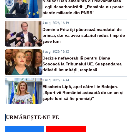
Nicușor Dan amenință cu reexaminarea
Legii decarbonizării: „România nu poate
pierde miliarde din PNRR”
4 aug. 2026, 16:19
Dominic Fritz își păstrează mandatul de
primar, dar va avea salariul redus timp de
șase luni
3 aug. 2026, 16:22
Decizie nefavorabilă pentru Diana
Șoșoacă la Tribunalul UE. Suspendarea
ridicării imunității, respinsă
3 aug. 2026, 14:44
Elisabeta Lipă, apel către Ilie Bolojan:
„Sportivii României așteaptă de un an și
șapte luni să fie premiați”
URMĂREȘTE-NE PE