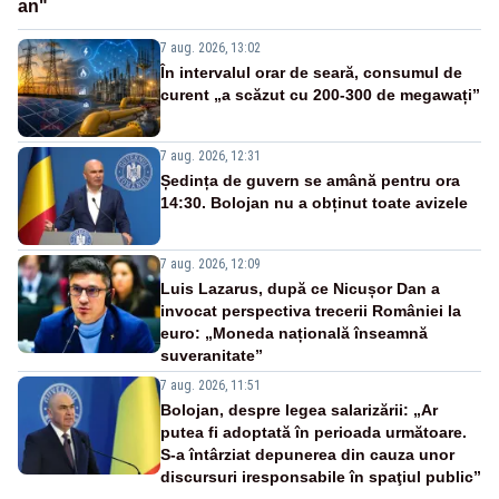
an"
7 aug. 2026, 13:02
În intervalul orar de seară, consumul de
curent „a scăzut cu 200-300 de megawați”
7 aug. 2026, 12:31
Ședința de guvern se amână pentru ora
14:30. Bolojan nu a obținut toate avizele
7 aug. 2026, 12:09
Luis Lazarus, după ce Nicușor Dan a
invocat perspectiva trecerii României la
euro: „Moneda națională înseamnă
suveranitate”
7 aug. 2026, 11:51
Bolojan, despre legea salarizării: „Ar
putea fi adoptată în perioada următoare.
S-a întârziat depunerea din cauza unor
discursuri iresponsabile în spaţiul public”