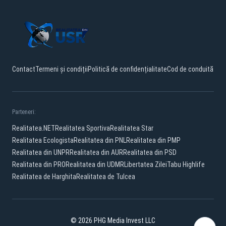
Contact
Termeni și condiții
Politică de confidențialitate
Cod de conduită
Parteneri:
Realitatea.NET
Realitatea Sportiva
Realitatea Star
Realitatea Ecologista
Realitatea din PNL
Realitatea din PMP
Realitatea din UNPR
Realitatea din AUR
Realitatea din PSD
Realitatea din PRO
Realitatea din UDMR
Libertatea Zilei
Tabu Highlife
Realitatea de Harghita
Realitatea de Tulcea
© 2026 PHG Media Invest LLC