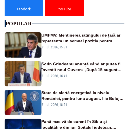
Facebook
YouTube
POPULAR
UMPMV: Menținerea ratingului de țară ar
reprezenta un semnal pozitiv pentru
România. Autoritățile trebuie să continue
31 iul. 2026, 15:51
consolidarea stabilității economice și
financiare
Sorin Grindeanu anunță când ar putea fi
învestit noul Guvern: „După 15 august
sunt șanse mai mari”
31 iul. 2026, 16:49
Stare de alertă energetică la nivelul
României, pentru luna august. Ilie Bolojan
a anunțat importuri și posibile restricții –
31 iul. 2026, 18:29
VIDEO
Pană masivă de curent în Sibiu și
localitățile din jur. Spitalul județean,