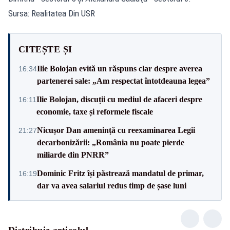
Sursa: Realitatea Din USR
CITEȘTE ȘI
Ilie Bolojan evită un răspuns clar despre averea
16:34
partenerei sale: „Am respectat întotdeauna legea”
Ilie Bolojan, discuții cu mediul de afaceri despre
16:11
economie, taxe și reformele fiscale
Nicușor Dan amenință cu reexaminarea Legii
21:27
decarbonizării: „România nu poate pierde
miliarde din PNRR”
Dominic Fritz își păstrează mandatul de primar,
16:19
dar va avea salariul redus timp de șase luni
Distribuie articolul