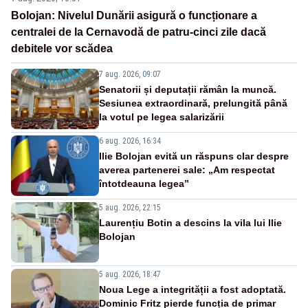
Bolojan: Nivelul Dunării asigură o funcționare a
centralei de la Cernavodă de patru-cinci zile dacă
debitele vor scădea
7 aug. 2026, 09:07
Senatorii și deputații rămân la muncă.
Sesiunea extraordinară, prelungită până
la votul pe legea salarizării
6 aug. 2026, 16:34
Ilie Bolojan evită un răspuns clar despre
averea partenerei sale: „Am respectat
întotdeauna legea”
5 aug. 2026, 22:15
Laurențiu Botin a descins la vila lui Ilie
Bolojan
5 aug. 2026, 18:47
Noua Lege a integrității a fost adoptată.
Dominic Fritz pierde funcția de primar