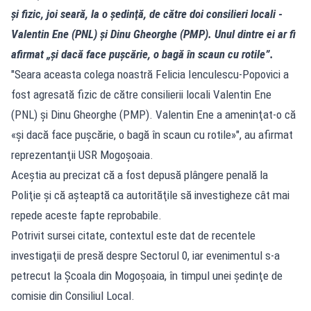
şi fizic, joi seară, la o şedinţă, de către doi consilieri locali -
Valentin Ene (PNL) şi Dinu Gheorghe (PMP). Unul dintre ei ar fi
afirmat „şi dacă face puşcărie, o bagă în scaun cu rotile”.
"Seara aceasta colega noastră Felicia Ienculescu-Popovici a
fost agresată fizic de către consilierii locali Valentin Ene
(PNL) şi Dinu Gheorghe (PMP). Valentin Ene a ameninţat-o că
«şi dacă face puşcărie, o bagă în scaun cu rotile»", au afirmat
reprezentanţii USR Mogoşoaia.
Aceştia au precizat că a fost depusă plângere penală la
Poliţie şi că aşteaptă ca autorităţile să investigheze cât mai
repede aceste fapte reprobabile.
Potrivit sursei citate, contextul este dat de recentele
investigaţii de presă despre Sectorul 0, iar evenimentul s-a
petrecut la Şcoala din Mogoşoaia, în timpul unei şedinţe de
comisie din Consiliul Local.