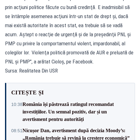
prin acţiuni politice făcute cu bună credinţă. E inadmisibil să
se întâmple asemenea acţiuni într-un stat de drept şi, dacă
mai există autoritate în acest stat, ea trebuie să se vadă
acum. Aştept o reacţie de urgenţă şi de la preşedinţii PNL şi
PMP cu privire la comportamentul violent, impardonabil, al
colegilor lor. Violenţa politică promovată de AUR e preluată de
PNL şi PMP", a arătat Cioloş, pe Facebook.
Sursa: Realitatea Din USR
CITEȘTE ȘI
România își păstrează ratingul recomandat
10:38
investițiilor. Un semnal pozitiv, dar și un
avertisment pentru autorități
Nicușor Dan, avertisment după decizia Moody’s:
08:51
„România trebuie să revină la creștere economică”