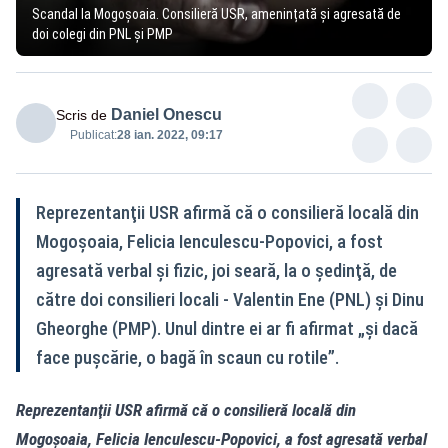
Scandal la Mogoșoaia. Consilieră USR, amenințată și agresată de
doi colegi din PNL și PMP
Daniel Onescu
Scris de
Publicat:
28 ian. 2022, 09:17
Reprezentanţii USR afirmă că o consilieră locală din
Mogoşoaia, Felicia Ienculescu-Popovici, a fost
agresată verbal şi fizic, joi seară, la o şedinţă, de
către doi consilieri locali - Valentin Ene (PNL) şi Dinu
Gheorghe (PMP). Unul dintre ei ar fi afirmat „şi dacă
face puşcărie, o bagă în scaun cu rotile”.
Reprezentanţii USR afirmă că o consilieră locală din
Mogoşoaia, Felicia Ienculescu-Popovici, a fost agresată verbal