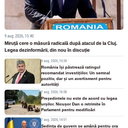
9 aug. 2026, 15:40
Miruță cere o măsură radicală după atacul de la Cluj.
Legea dezinformării, din nou în discuție
8 aug. 2026, 10:38
România își păstrează ratingul
recomandat investițiilor. Un semnal
pozitiv, dar și un avertisment pentru
autorități
7 aug. 2026, 18:08
Președintele nu este de acord cu legea
urșilor. Nicușor Dan o retrimite în
Parlament pentru modificări
7 aug. 2026, 14:51
Ședința de guvern se amână pentru ora