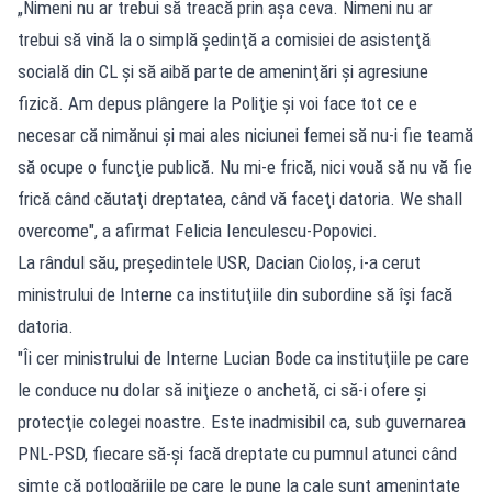
„Nimeni nu ar trebui să treacă prin aşa ceva. Nimeni nu ar
trebui să vină la o simplă şedinţă a comisiei de asistenţă
socială din CL şi să aibă parte de ameninţări şi agresiune
fizică. Am depus plângere la Poliţie şi voi face tot ce e
necesar că nimănui şi mai ales niciunei femei să nu-i fie teamă
să ocupe o funcţie publică. Nu mi-e frică, nici vouă să nu vă fie
frică când căutaţi dreptatea, când vă faceţi datoria. We shall
overcome", a afirmat Felicia Ienculescu-Popovici.
La rândul său, preşedintele USR, Dacian Cioloş, i-a cerut
ministrului de Interne ca instituţiile din subordine să îşi facă
datoria.
"Îi cer ministrului de Interne Lucian Bode ca instituţiile pe care
le conduce nu doIar să iniţieze o anchetă, ci să-i ofere şi
protecţie colegei noastre. Este inadmisibil ca, sub guvernarea
PNL-PSD, fiecare să-şi facă dreptate cu pumnul atunci când
simte că potlogăriile pe care le pune la cale sunt ameninţate