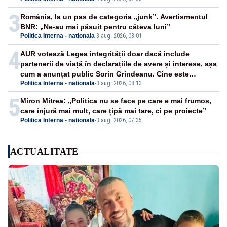
3
România, la un pas de categoria „junk”. Avertismentul
BNR: „Ne-au mai păsuit pentru câteva luni”
Politica Interna - nationala
-
3 aug. 2026, 08:01
4
AUR votează Legea integrității doar dacă include
partenerii de viață în declarațiile de avere și interese, așa
cum a anunțat public Sorin Grindeanu. Cine este
Politica Interna - nationala
-
3 aug. 2026, 08:13
incompatibil sau în conflict de interese trebuie să plece
din funcție: fără excepții!
5
Miron Mitrea: „Politica nu se face pe care e mai frumos,
care înjură mai mult, care țipă mai tare, ci pe proiecte”
Politica Interna - nationala
-
3 aug. 2026, 07:35
ACTUALITATE