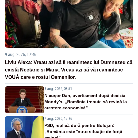
9 aug. 2026, 17:46
Liviu Alexa: Vreau azi sǎ îi reamintesc lui Dumnezeu cǎ
existǎ Nectarie şi Maria. Vreau azi sǎ vǎ reamintesc
VOUǍ care e rostul Oamenilor.
8 aug. 2026, 08:51
Nicușor Dan, avertisment după decizia
Moody’s: „România trebuie să revină la
creștere economică”
7 aug. 2026, 15:26
PSD, replică dură pentru Bolojan:
„România este într-o situație de forță
majoră”