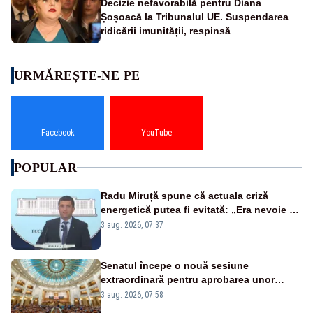
Decizie nefavorabilă pentru Diana
Șoșoacă la Tribunalul UE. Suspendarea
ridicării imunității, respinsă
URMĂREȘTE-NE PE
Facebook
YouTube
POPULAR
Radu Miruță spune că actuala criză
energetică putea fi evitată: „Era nevoie să
ne facem iarna car și vara sanie”
3 aug. 2026, 07:37
Senatul începe o nouă sesiune
extraordinară pentru aprobarea unor
jaloane din PNRR
3 aug. 2026, 07:58