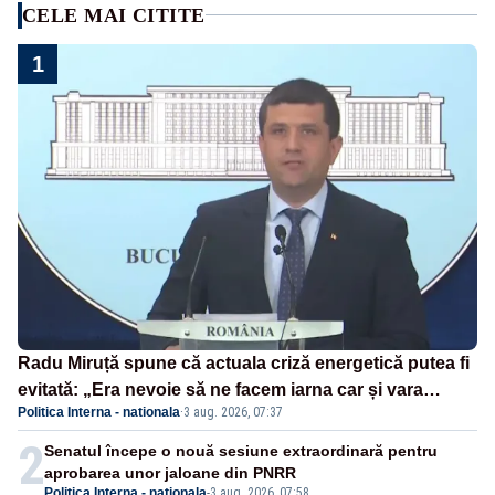
CELE MAI CITITE
1
Radu Miruță spune că actuala criză energetică putea fi
evitată: „Era nevoie să ne facem iarna car și vara
Politica Interna - nationala
·
3 aug. 2026, 07:37
sanie”
2
Senatul începe o nouă sesiune extraordinară pentru
aprobarea unor jaloane din PNRR
Politica Interna - nationala
-
3 aug. 2026, 07:58