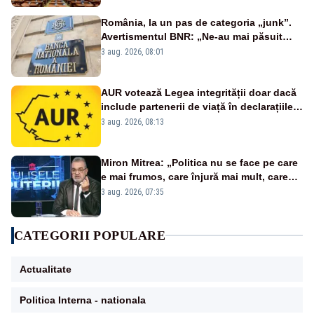
România, la un pas de categoria „junk”.
Avertismentul BNR: „Ne-au mai păsuit
pentru câteva luni”
3 aug. 2026, 08:01
AUR votează Legea integrității doar dacă
include partenerii de viață în declarațiile
de avere și interese, așa cum a anunțat
3 aug. 2026, 08:13
public Sorin Grindeanu. Cine este
incompatibil sau în conflict de interese
trebuie să plece din funcție: fără excepții!
Miron Mitrea: „Politica nu se face pe care
e mai frumos, care înjură mai mult, care
țipă mai tare, ci pe proiecte”
3 aug. 2026, 07:35
CATEGORII POPULARE
Actualitate
Politica Interna - nationala