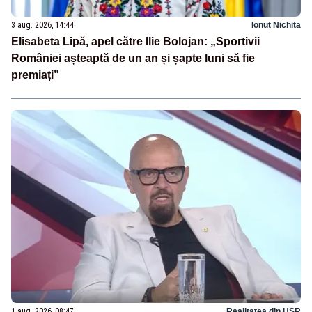
3 aug. 2026, 14:44
Ionuț Nichita
Elisabeta Lipă, apel către Ilie Bolojan: „Sportivii
României așteaptă de un an și șapte luni să fie
premiați”
1 aug. 2026, 08:47
Realitatea din USR