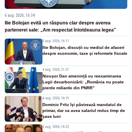
6 aug. 2026, 16:34
Ilie Bolojan evită un răspuns clar despre averea
partenerei sale: „Am respectat întotdeauna legea”
5 aug. 2026, 16:11
Ilie Bolojan, discuții cu mediul de afaceri
despre economie, taxe și reformele fiscale
4 aug. 2026, 21:27
Nicușor Dan amenință cu reexaminarea
Legii decarbonizării: „România nu poate
pierde miliarde din PNRR”
4 aug. 2026, 16:19
Dominic Fritz își păstrează mandatul de
primar, dar va avea salariul redus timp de
șase luni
3 aug. 2026, 16:22