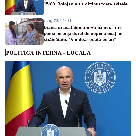
15:00. Bolojan nu a obținut toate avizele
7 aug. 2026, 14:34
Dramă uriașă! Seniorii României, între
pensii mici și dorul de copiii plecați în
străinătate: "Vin doar odată pe an"
POLITICA INTERNA - LOCALA