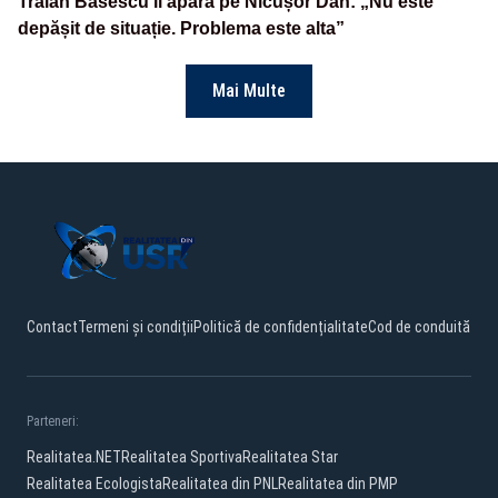
Traian Băsescu îl apără pe Nicușor Dan: „Nu este
depășit de situație. Problema este alta”
Mai Multe
Contact
Termeni și condiții
Politică de confidențialitate
Cod de conduită
Parteneri:
Realitatea.NET
Realitatea Sportiva
Realitatea Star
Realitatea Ecologista
Realitatea din PNL
Realitatea din PMP