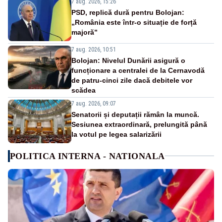
7 aug. 2026, 15:26
PSD, replică dură pentru Bolojan:
„România este într-o situație de forță
majoră”
7 aug. 2026, 10:51
Bolojan: Nivelul Dunării asigură o
funcționare a centralei de la Cernavodă
de patru-cinci zile dacă debitele vor
scădea
7 aug. 2026, 09:07
Senatorii și deputații rămân la muncă.
Sesiunea extraordinară, prelungită până
la votul pe legea salarizării
POLITICA INTERNA - NATIONALA