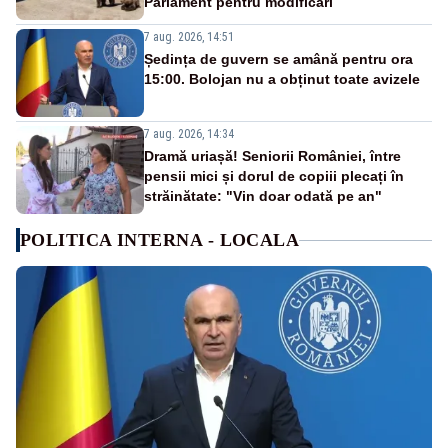
Parlament pentru modificări
7 aug. 2026, 14:51
Ședința de guvern se amână pentru ora
15:00. Bolojan nu a obținut toate avizele
7 aug. 2026, 14:34
Dramă uriașă! Seniorii României, între
pensii mici și dorul de copiii plecați în
străinătate: "Vin doar odată pe an"
POLITICA INTERNA - LOCALA