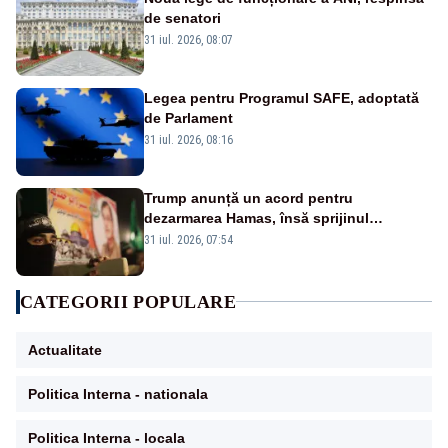
de senatori
31 iul. 2026, 08:07
Legea pentru Programul SAFE, adoptată
de Parlament
31 iul. 2026, 08:16
Trump anunță un acord pentru
dezarmarea Hamas, însă sprijinul
Israelului rămâne incert
31 iul. 2026, 07:54
CATEGORII POPULARE
Actualitate
Politica Interna - nationala
Politica Interna - locala