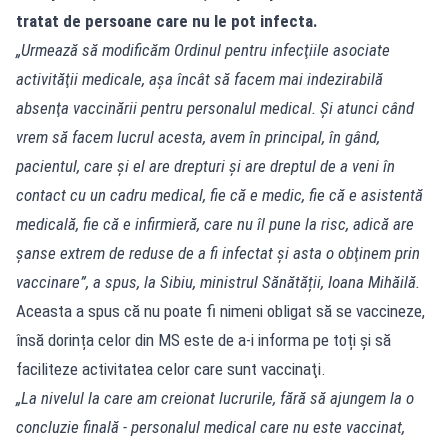
tratat de persoane care nu le pot infecta.
„Urmează să modificăm Ordinul pentru infecţiile asociate
activităţii medicale, aşa încât să facem mai indezirabilă
absenţa vaccinării pentru personalul medical. Şi atunci când
vrem să facem lucrul acesta, avem în principal, în gând,
pacientul, care şi el are drepturi şi are dreptul de a veni în
contact cu un cadru medical, fie că e medic, fie că e asistentă
medicală, fie că e infirmieră, care nu îl pune la risc, adică are
şanse extrem de reduse de a fi infectat şi asta o obţinem prin
vaccinare”, a spus, la Sibiu, ministrul Sănătății, Ioana Mihăilă.
Aceasta a spus că nu poate fi nimeni obligat să se vaccineze,
însă dorința celor din MS este de a-i informa pe toți și să
faciliteze activitatea celor care sunt vaccinaţi.
„La nivelul la care am creionat lucrurile, fără să ajungem la o
concluzie finală - personalul medical care nu este vaccinat,