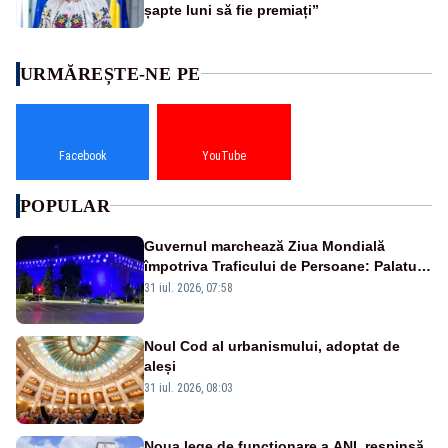
șapte luni să fie premiați”
URMĂREȘTE-NE PE
Facebook
YouTube
POPULAR
Guvernul marchează Ziua Mondială
împotriva Traficului de Persoane: Palatul
Victoria, iluminat în albastru
31 iul. 2026, 07:58
Noul Cod al urbanismului, adoptat de
aleși
31 iul. 2026, 08:03
Noua lege de funcționare a ANI, respinsă