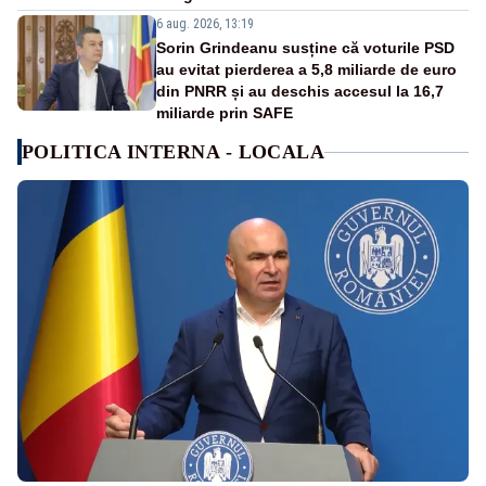
6 aug. 2026, 13:19
Sorin Grindeanu susține că voturile PSD
au evitat pierderea a 5,8 miliarde de euro
din PNRR și au deschis accesul la 16,7
miliarde prin SAFE
POLITICA INTERNA - LOCALA