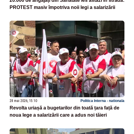
20.000 de angajați din Sănătate ies astăzi în stradă:
PROTEST masiv împotriva noii legi a salarizării
28 mai 2026, 15:10
Politica Interna - nationala
Revolta uriașă a bugetarilor din toată țara față de
noua lege a salarizării care a adus noi tăieri