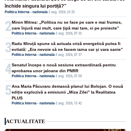
închide singura lui portiță?”
Politica Interna - nationala
·
2 aug. 2026, 23:25
2
Miron Mitrea: „Politica nu se face pe care e mai frumos,
care înjură mai mult, care țipă mai tare, ci pe proiecte”
Politica Interna - nationala
-
3 aug. 2026, 07:35
3
Radu Miruță spune că actuala criză energetică putea fi
evitată: „Era nevoie să ne facem iarna car și vara sanie”
Politica Interna - nationala
-
3 aug. 2026, 07:37
4
Senatul începe o nouă sesiune extraordinară pentru
aprobarea unor jaloane din PNRR
Politica Interna - nationala
-
3 aug. 2026, 07:58
5
Ana Maria Păcuraru demască planul lui Bolojan. O nouă
ediție explozivă a emisiunii „Miza Zilei” la Realitatea
PLUS
Politica Interna - nationala
-
2 aug. 2026, 15:42
ACTUALITATE