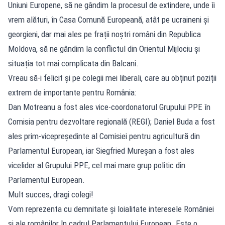
Uniuni Europene, să ne gândim la procesul de extindere, unde îi
vrem alături, în Casa Comună Europeană, atât pe ucraineni și
georgieni, dar mai ales pe frații noștri români din Republica
Moldova, să ne gândim la conflictul din Orientul Mijlociu și
situația tot mai complicata din Balcani.
Vreau să-i felicit și pe colegii mei liberali, care au obținut poziții
extrem de importante pentru România:
Dan Motreanu a fost ales vice-coordonatorul Grupului PPE în
Comisia pentru dezvoltare regională (REGI); Daniel Buda a fost
ales prim-vicepreședinte al Comisiei pentru agricultură din
Parlamentul European, iar Siegfried Mureșan a fost ales
vicelider al Grupului PPE, cel mai mare grup politic din
Parlamentul European.
Mult succes, dragi colegi!
Vom reprezenta cu demnitate și loialitate interesele României
și ale românilor în cadrul Parlamentului European. Este o