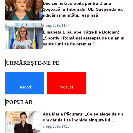
Decizie nefavorabilă pentru Diana
Șoșoacă la Tribunalul UE. Suspendarea
ridicării imunității, respinsă
3 aug. 2026, 14:44
Elisabeta Lipă, apel către Ilie Bolojan:
„Sportivii României așteaptă de un an și
șapte luni să fie premiați”
URMĂREȘTE-NE PE
Facebook
YouTube
POPULAR
Ana Maria Păcuraru: „Ce se alege de un
om căruia i se închide singura lui
portiță?”
2 aug. 2026, 23:25