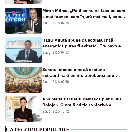
Miron Mitrea: „Politica nu se face pe care
e mai frumos, care înjură mai mult, care
țipă mai tare, ci pe proiecte”
3 aug. 2026, 07:35
Radu Miruță spune că actuala criză
energetică putea fi evitată: „Era nevoie să
ne facem iarna car și vara sanie”
3 aug. 2026, 07:37
Senatul începe o nouă sesiune
extraordinară pentru aprobarea unor
jaloane din PNRR
3 aug. 2026, 07:58
Ana Maria Păcuraru demască planul lui
Bolojan. O nouă ediție explozivă a
emisiunii „Miza Zilei” la Realitatea PLUS
2 aug. 2026, 15:42
CATEGORII POPULARE