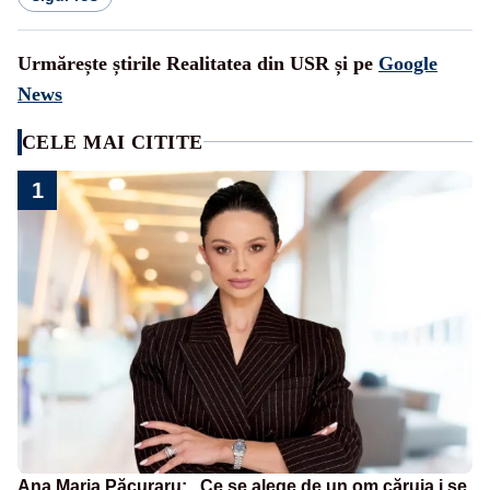
Urmărește știrile Realitatea din USR și pe
Google
News
CELE MAI CITITE
1
Ana Maria Păcuraru: „Ce se alege de un om căruia i se