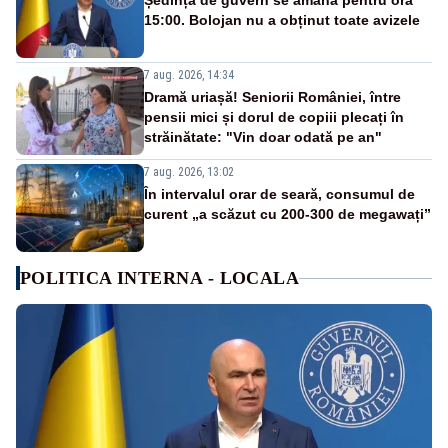
Ședința de guvern se amână pentru ora
15:00. Bolojan nu a obținut toate avizele
7 aug. 2026, 14:34
Dramă uriașă! Seniorii României, între
pensii mici și dorul de copiii plecați în
străinătate: "Vin doar odată pe an"
7 aug. 2026, 13:02
În intervalul orar de seară, consumul de
curent „a scăzut cu 200-300 de megawați”
POLITICA INTERNA - LOCALA