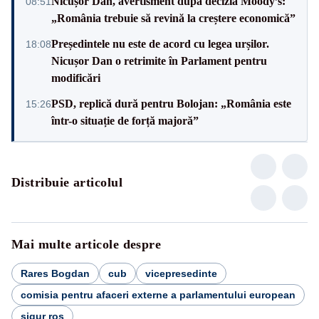
Nicușor Dan, avertisment după decizia Moody’s:
08:51
„România trebuie să revină la creștere economică”
Președintele nu este de acord cu legea urșilor.
18:08
Nicușor Dan o retrimite în Parlament pentru
modificări
PSD, replică dură pentru Bolojan: „România este
15:26
într-o situație de forță majoră”
Distribuie articolul
Mai multe articole despre
Rares Bogdan
cub
vicepresedinte
comisia pentru afaceri externe a parlamentului european
sigur ros