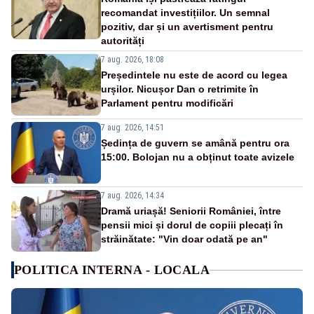
recomandat investițiilor. Un semnal
pozitiv, dar și un avertisment pentru
autorități
7 aug. 2026, 18:08
Președintele nu este de acord cu legea
urșilor. Nicușor Dan o retrimite în
Parlament pentru modificări
7 aug. 2026, 14:51
Ședința de guvern se amână pentru ora
15:00. Bolojan nu a obținut toate avizele
7 aug. 2026, 14:34
Dramă uriașă! Seniorii României, între
pensii mici și dorul de copiii plecați în
străinătate: "Vin doar odată pe an"
POLITICA INTERNA - LOCALA