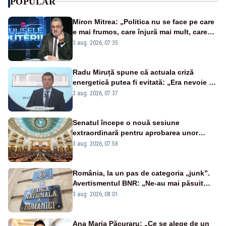
POPULAR
Miron Mitrea: „Politica nu se face pe care
e mai frumos, care înjură mai mult, care
țipă mai tare, ci pe proiecte”
3 aug. 2026, 07:35
Radu Miruță spune că actuala criză
energetică putea fi evitată: „Era nevoie să
ne facem iarna car și vara sanie”
3 aug. 2026, 07:37
Senatul începe o nouă sesiune
extraordinară pentru aprobarea unor
jaloane din PNRR
3 aug. 2026, 07:58
România, la un pas de categoria „junk”.
Avertismentul BNR: „Ne-au mai păsuit
pentru câteva luni”
3 aug. 2026, 08:01
Ana Maria Păcuraru: „Ce se alege de un