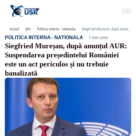
Acasă
Știri
Politica Interna - nationala
Siegfried Mureșan, după anunțul AUR: Suspendarea președintelui României este un act periculos și nu trebuie banalizată
·
POLITICA INTERNA - NATIONALA
1 min citire
Siegfried Mureșan, după anunțul AUR:
Suspendarea președintelui României
este un act periculos și nu trebuie
banalizată