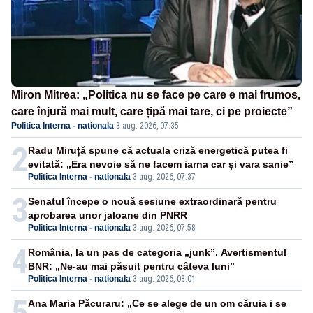
Miron Mitrea: „Politica nu se face pe care e mai frumos,
care înjură mai mult, care țipă mai tare, ci pe proiecte”
Politica Interna - nationala
·
3 aug. 2026, 07:35
2
Radu Miruță spune că actuala criză energetică putea fi
evitată: „Era nevoie să ne facem iarna car și vara sanie”
Politica Interna - nationala
-
3 aug. 2026, 07:37
3
Senatul începe o nouă sesiune extraordinară pentru
aprobarea unor jaloane din PNRR
Politica Interna - nationala
-
3 aug. 2026, 07:58
4
România, la un pas de categoria „junk”. Avertismentul
BNR: „Ne-au mai păsuit pentru câteva luni”
Politica Interna - nationala
-
3 aug. 2026, 08:01
5
Ana Maria Păcuraru: „Ce se alege de un om căruia i se