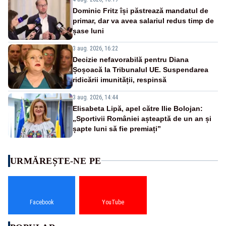
Dominic Fritz își păstrează mandatul de
primar, dar va avea salariul redus timp de
șase luni
3 aug. 2026, 16:22
Decizie nefavorabilă pentru Diana
Șoșoacă la Tribunalul UE. Suspendarea
ridicării imunității, respinsă
3 aug. 2026, 14:44
Elisabeta Lipă, apel către Ilie Bolojan:
„Sportivii României așteaptă de un an și
șapte luni să fie premiați”
URMĂREȘTE-NE PE
Facebook
YouTube