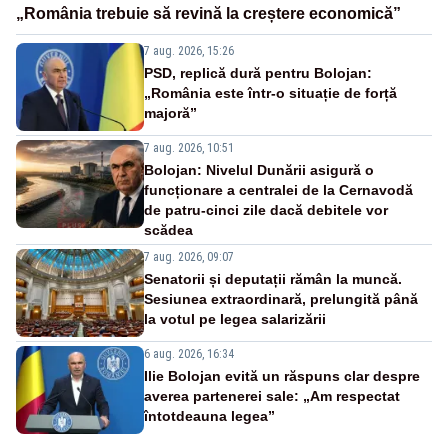
„România trebuie să revină la creștere economică”
7 aug. 2026, 15:26
PSD, replică dură pentru Bolojan:
„România este într-o situație de forță
majoră”
7 aug. 2026, 10:51
Bolojan: Nivelul Dunării asigură o
funcționare a centralei de la Cernavodă
de patru-cinci zile dacă debitele vor
scădea
7 aug. 2026, 09:07
Senatorii și deputații rămân la muncă.
Sesiunea extraordinară, prelungită până
la votul pe legea salarizării
6 aug. 2026, 16:34
Ilie Bolojan evită un răspuns clar despre
averea partenerei sale: „Am respectat
întotdeauna legea”