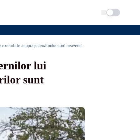
Schimba tema
Tribunalul București spulberă atacurile subalternilor lui Bolojan.”Presiunile exercitate asupra judecătorilor sunt neavenite”
rnilor lui
rilor sunt