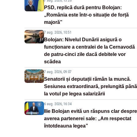
7 aug. 2026, 15:26
PSD, replică dură pentru Bolojan:
„România este într-o situație de forță
majoră”
7 aug. 2026, 10:51
Bolojan: Nivelul Dunării asigură o
funcționare a centralei de la Cernavodă
de patru-cinci zile dacă debitele vor
scădea
7 aug. 2026, 09:07
Senatorii și deputații rămân la muncă.
Sesiunea extraordinară, prelungită până
la votul pe legea salarizării
6 aug. 2026, 16:34
Ilie Bolojan evită un răspuns clar despre
averea partenerei sale: „Am respectat
întotdeauna legea”