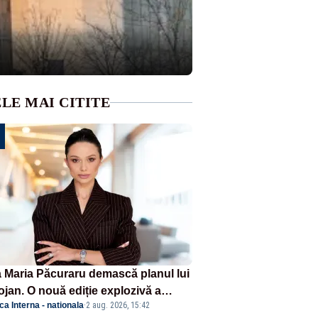
LE MAI CITITE
 Maria Păcuraru demască planul lui
ojan. O nouă ediție explozivă a
ica Interna - nationala
·
2 aug. 2026, 15:42
iunii „Miza Zilei” la Realitatea