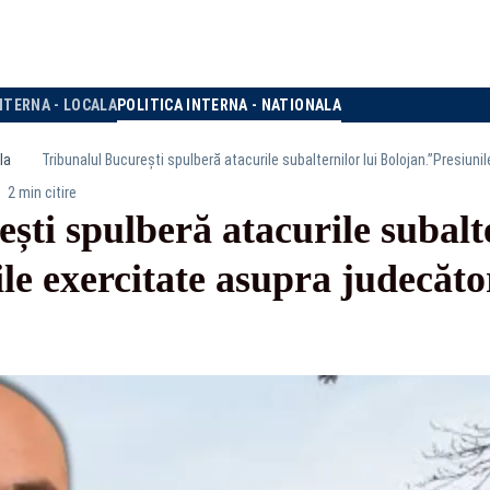
NTERNA - LOCALA
POLITICA INTERNA - NATIONALA
la
2 min citire
ști spulberă atacurile subalte
le exercitate asupra judecăto