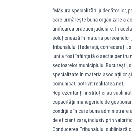
”Măsura specializării judecătorilor, 
care urmărește buna organizare a activ
unificarea practicii judiciare. În acel
soluționează în materia persoanelor 
tribunalului (federații, confederații, s
luni a fost înființată o secție pentru m
sectoarelor municipiului București, 
specializate în materia asociațiilor și
comunicat, potrivit
realitatea.net
.
Reprezentanții instituției au subliniat
capacității manageriale de gestionare
condițiile în care buna administrare 
de eficientizare, inclusiv prin valorifi
Conducerea Tribunalului subliniază 