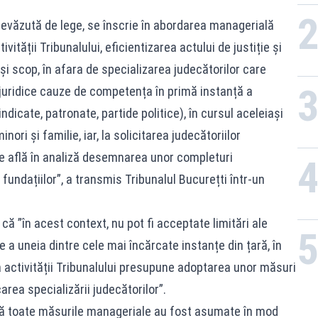
PL
prevăzută de lege, se înscrie în abordarea managerială
ității Tribunalului, eficientizarea actului de justiție și
ași scop, în afara de specializarea judecătorilor care
juridice cauze de competența în primă instanță a
indicate, patronate, partide politice), în cursul aceleiași
inori și familie, iar, la solicitarea judecătoriilor
se află în analiză desemnarea unor completuri
 fundațiilor”, a transmis Tribunalul Bucurețti într-un
 că ”în acest context, nu pot fi acceptate limitări ale
 a uneia dintre cele mai încărcate instanțe din țară, în
a activității Tribunalului presupune adoptarea unor măsuri
carea specializării judecătorilor”.
că toate măsurile manageriale au fost asumate în mod