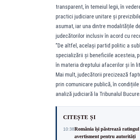
transparent, în temeiul legii, în veder
practici judiciare unitare și previzibi
asumat, iar una dintre modalitățile 
judecătorilor inclusiv în acord cu rec
”De altfel, același partid politic a su
specializării și beneficiile acesteia, 
în materia dreptului afacerilor și în li
Mai mult, judecătorii precizează faptu
prin comunicare publică, în condițiile
analiză judiciară la Tribunalul Bucure
CITEȘTE ȘI
România își păstrează ratingul 
10:38
avertisment pentru autorități