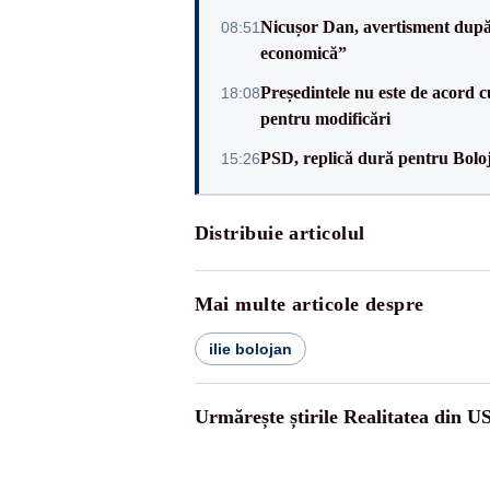
Nicușor Dan, avertisment după 
08:51
economică”
Președintele nu este de acord c
18:08
pentru modificări
PSD, replică dură pentru Boloj
15:26
Distribuie articolul
Mai multe articole despre
ilie bolojan
Urmărește știrile Realitatea din U