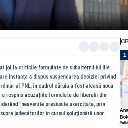
CE
1
 joi la criticile formulate de subalternii lui Ilie
care instanța a dispus suspendarea deciziei privind
dinar al PNL, în cadrul căruia a fost aleasă noua
 a respins acuzațiile formulate de liberalii din
iderând ”neavenite presiunile exercitate, prin
Ana
supra judecătorilor în cursul soluționării unor
Bol
Polit
emis