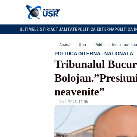
ULTIMELE ȘTIRI
ACTUALITATE
POLITICA EXTERNA
POLITICA I
Acasă
Știri
Politica Interna - nationa
·
POLITICA INTERNA - NATIONALA
Tribunalul Bucure
Bolojan.”Presiuni
neavenite”
2 iul. 2026, 11:05