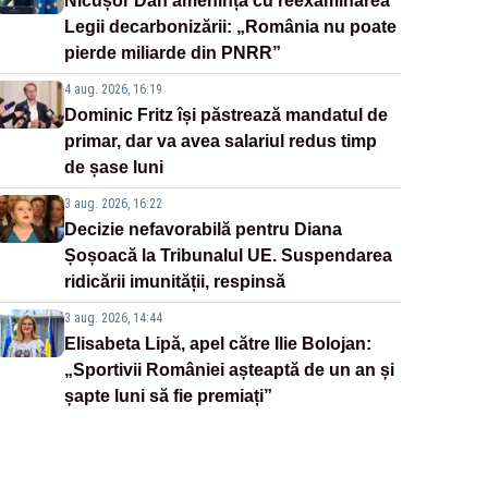
Nicușor Dan amenință cu reexaminarea
Legii decarbonizării: „România nu poate
pierde miliarde din PNRR”
4 aug. 2026, 16:19
Dominic Fritz își păstrează mandatul de
primar, dar va avea salariul redus timp
de șase luni
3 aug. 2026, 16:22
Decizie nefavorabilă pentru Diana
Șoșoacă la Tribunalul UE. Suspendarea
ridicării imunității, respinsă
3 aug. 2026, 14:44
Elisabeta Lipă, apel către Ilie Bolojan:
„Sportivii României așteaptă de un an și
șapte luni să fie premiați”