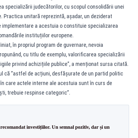
ea specializării judecătorilor, cu scopul consolidării unei
le. Practica unitară reprezintă, așadar, un deziderat
de implementare a acestuia o constituie specializarea
omandările instituțiilor europene.
bliniat, în propriul program de guvernare, nevoia
propunând, cu titlu de exemplu, valorificarea specializării
tigiile privind achizițiile publice”, a menționat sursa citată.
l că ”astfel de acțiuni, desfășurate de un partid politic
 în care actele interne ale acestuia sunt în curs de
ști, trebuie respinse categoric”.
recomandat investițiilor. Un semnal pozitiv, dar și un