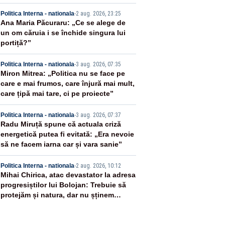
US
2
Politica Interna - nationala
-
2 aug. 2026, 23:25
Ana Maria Păcuraru: „Ce se alege de
un om căruia i se închide singura lui
portiță?”
3
Politica Interna - nationala
-
3 aug. 2026, 07:35
Miron Mitrea: „Politica nu se face pe
care e mai frumos, care înjură mai mult,
care țipă mai tare, ci pe proiecte”
4
Politica Interna - nationala
-
3 aug. 2026, 07:37
Radu Miruță spune că actuala criză
energetică putea fi evitată: „Era nevoie
să ne facem iarna car și vara sanie”
5
Politica Interna - nationala
-
2 aug. 2026, 10:12
Mihai Chirica, atac devastator la adresa
progresiștilor lui Bolojan: Trebuie să
protejăm și natura, dar nu șținem
omaneii în stare permanentă de alertă