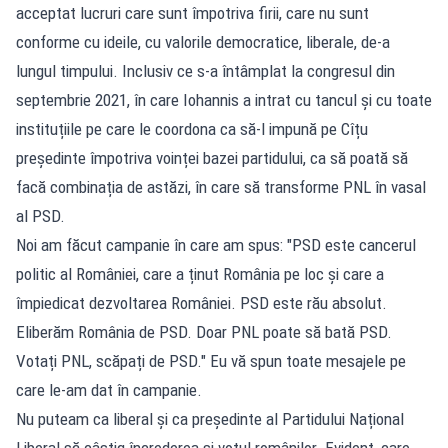
acceptat lucruri care sunt împotriva firii, care nu sunt
conforme cu ideile, cu valorile democratice, liberale, de-a
lungul timpului. Inclusiv ce s-a întâmplat la congresul din
septembrie 2021, în care Iohannis a intrat cu tancul și cu toate
instituțiile pe care le coordona ca să-l impună pe Cîțu
președinte împotriva voinței bazei partidului, ca să poată să
facă combinația de astăzi, în care să transforme PNL în vasal
al PSD.
Noi am făcut campanie în care am spus: "PSD este cancerul
politic al României, care a ținut România pe loc și care a
împiedicat dezvoltarea României. PSD este rău absolut.
Eliberăm România de PSD. Doar PNL poate să bată PSD.
Votați PNL, scăpați de PSD." Eu vă spun toate mesajele pe
care le-am dat în campanie.
Nu puteam ca liberal și ca președinte al Partidului Național
Liberal să câștig încrederea și votul românilor. Evident, care