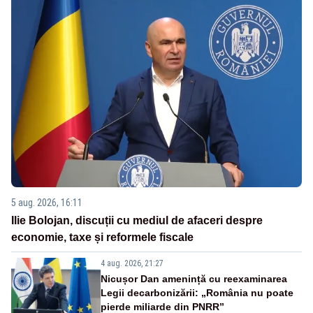
5 aug. 2026, 16:11
Ilie Bolojan, discuții cu mediul de afaceri despre
economie, taxe și reformele fiscale
4 aug. 2026, 21:27
Nicușor Dan amenință cu reexaminarea
Legii decarbonizării: „România nu poate
pierde miliarde din PNRR”