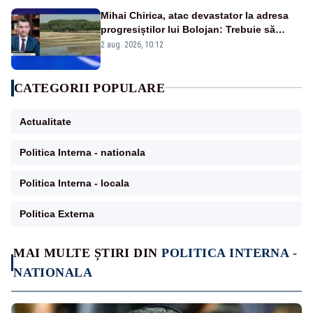
Mihai Chirica, atac devastator la adresa
progresiștilor lui Bolojan: Trebuie să
protejăm și natura, dar nu șținem omaneii
2 aug. 2026, 10:12
în stare permanentă de alertă
CATEGORII POPULARE
Actualitate
Politica Interna - nationala
Politica Interna - locala
Politica Externa
MAI MULTE ȘTIRI DIN
POLITICA INTERNA -
NATIONALA