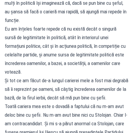
mulți în politică își imaginează că, dacă se pun bine cu șeful,
au șansa să facă o carieră mai rapidă, să ajungă mai repede în
funcție.
Eu am înțeles foarte repede că nu există decât o singură
sursă de legitimitate în politică, atât în interiorul unei
formațiuni politice, cât și în acțiunea politică, în competiție cu
celelalte partide, și anume sursa de legitimitate politică este
încrederea oamenilor, a bazei, a societății, a oamenilor care
votează.
Și tot ce am făcut de-a lungul carierei mele a fost mai degrabă
să îi reprezint pe oameni, să câștig încrederea oamenilor de la
bază, de la firul ierbii, decât să mă pun bine cu șefii.
Toată cariera mea este o dovadă a faptului că nu m-am avut
deloc bine cu șefii. Nu m-am avut bine nici cu Stolojan. Chiar l-
am contracandidat. Și mi s-a părut anormal ca Stolojan, care
fusese premierul lui Iliescu să ajungă președintele Partidului