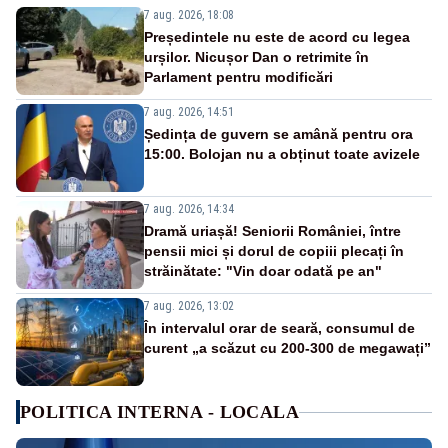
7 aug. 2026, 18:08
Președintele nu este de acord cu legea
urșilor. Nicușor Dan o retrimite în
Parlament pentru modificări
7 aug. 2026, 14:51
Ședința de guvern se amână pentru ora
15:00. Bolojan nu a obținut toate avizele
7 aug. 2026, 14:34
Dramă uriașă! Seniorii României, între
pensii mici și dorul de copiii plecați în
străinătate: "Vin doar odată pe an"
7 aug. 2026, 13:02
În intervalul orar de seară, consumul de
curent „a scăzut cu 200-300 de megawați”
POLITICA INTERNA - LOCALA