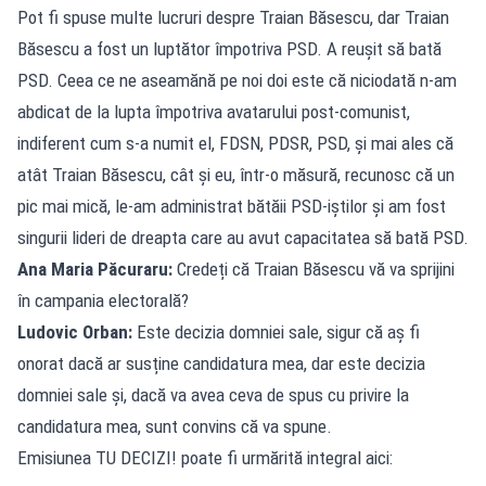
Pot fi spuse multe lucruri despre Traian Băsescu, dar Traian
Băsescu a fost un luptător împotriva PSD. A reușit să bată
PSD. Ceea ce ne aseamănă pe noi doi este că niciodată n-am
abdicat de la lupta împotriva avatarului post-comunist,
indiferent cum s-a numit el, FDSN, PDSR, PSD, și mai ales că
atât Traian Băsescu, cât și eu, într-o măsură, recunosc că un
pic mai mică, le-am administrat bătăii PSD-iștilor și am fost
singurii lideri de dreapta care au avut capacitatea să bată PSD.
Ana Maria Păcuraru:
Credeți că Traian Băsescu vă va sprijini
în campania electorală?
Ludovic Orban:
Este decizia domniei sale, sigur că aș fi
onorat dacă ar susține candidatura mea, dar este decizia
domniei sale și, dacă va avea ceva de spus cu privire la
candidatura mea, sunt convins că va spune.
Emisiunea TU DECIZI! poate fi urmărită integral aici: