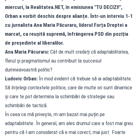
miercuri, la
Realitatea.NET
, în emisiunea "TU DECIZI!",
Orban a vorbit deschis despre alianțe. Într-un interviu 1-1
cu jurnalista Ana Maria Păcuraru, liderul Forța Dreptei a
marcat, ca reușită supremă, înfrângerea PSD din poziția
de președinte al liberalilor.
Ana Maria Păcuraru:
Cât de mult credeți că adaptabilitatea,
flerul și pragmatismul au contribuit la succesul
dumneavoastră politic?
Ludovic Orban:
În mod evident că trebuie să ai adaptabilitate.
Să înțelegi contextele politice, care de multe ori sunt dinamice
și care te pot determina la schimbări de strategie sau
schimbări de tactică.
În ceea ce mă privește, m-am bazat mai puțin pe
adaptabilitate. În general, am ales drumul care a fost mai greu
pentru că l-am considerat că e mai corect, mai just. Foarte