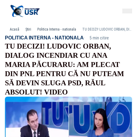
Acasă
Știri
Politica Interna - nationala
TU DECIZI! LUDOVIC ORBAN, DIALOG INCENDIAR CU ANA MARIA PĂCURARU: AM PLECAT DIN PNL PENTRU CĂ NU PUTEAM SĂ DEVIN SLUGA PSD, RĂUL ABSOLUT! VIDEO
·
POLITICA INTERNA - NATIONALA
5 min citire
TU DECIZI! LUDOVIC ORBAN,
DIALOG INCENDIAR CU ANA
MARIA PĂCURARU: AM PLECAT
DIN PNL PENTRU CĂ NU PUTEAM
SĂ DEVIN SLUGA PSD, RĂUL
ABSOLUT! VIDEO