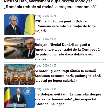
Nicușor Dan, avertisment după decizia Moody’s:
„România trebuie să revină la creștere economică”
7 aug. 2026, 15:26
PSD, replică dură pentru Bolojan:
„România este într-o situație de forță
majoră”
7 aug. 2026, 10:51
Bolojan: Nivelul Dunării asigură o
funcționare a centralei de la Cernavodă
de patru-cinci zile dacă debitele vor
scădea
7 aug. 2026, 09:07
Senatorii și deputații rămân la muncă.
Sesiunea extraordinară, prelungită până
la votul pe legea salarizării
6 aug. 2026, 16:34
Ilie Bolojan evită un răspuns clar despre
averea partenerei sale: „Am respectat
întotdeauna legea”