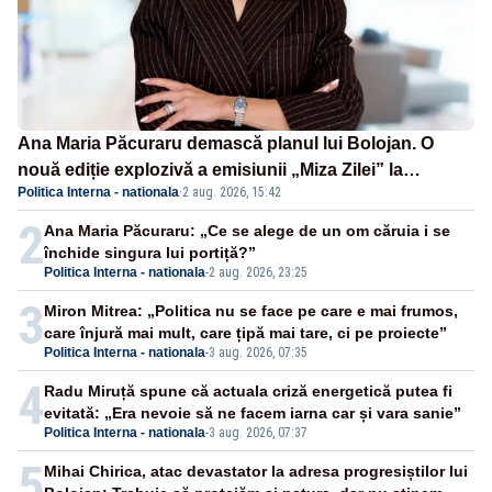
Ana Maria Păcuraru demască planul lui Bolojan. O
nouă ediție explozivă a emisiunii „Miza Zilei” la
Politica Interna - nationala
·
2 aug. 2026, 15:42
Realitatea PLUS
2
Ana Maria Păcuraru: „Ce se alege de un om căruia i se
închide singura lui portiță?”
Politica Interna - nationala
-
2 aug. 2026, 23:25
3
Miron Mitrea: „Politica nu se face pe care e mai frumos,
care înjură mai mult, care țipă mai tare, ci pe proiecte”
Politica Interna - nationala
-
3 aug. 2026, 07:35
4
Radu Miruță spune că actuala criză energetică putea fi
evitată: „Era nevoie să ne facem iarna car și vara sanie”
Politica Interna - nationala
-
3 aug. 2026, 07:37
5
Mihai Chirica, atac devastator la adresa progresiștilor lui