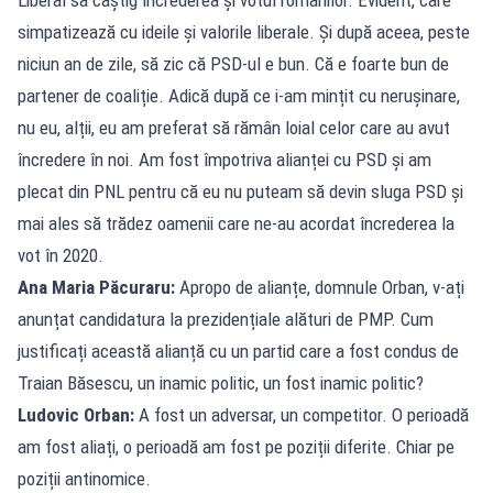
simpatizează cu ideile și valorile liberale. Și după aceea, peste
niciun an de zile, să zic că PSD-ul e bun. Că e foarte bun de
partener de coaliție. Adică după ce i-am mințit cu nerușinare,
nu eu, alții, eu am preferat să rămân loial celor care au avut
încredere în noi. Am fost împotriva alianței cu PSD și am
plecat din PNL pentru că eu nu puteam să devin sluga PSD și
mai ales să trădez oamenii care ne-au acordat încrederea la
vot în 2020.
Ana Maria Păcuraru:
Apropo de alianțe, domnule Orban, v-ați
anunțat candidatura la prezidențiale alături de PMP. Cum
justificați această alianță cu un partid care a fost condus de
Traian Băsescu, un inamic politic, un fost inamic politic?
Ludovic Orban:
A fost un adversar, un competitor. O perioadă
am fost aliați, o perioadă am fost pe poziții diferite. Chiar pe
poziții antinomice.