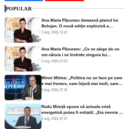
POPULAR
Ana Maria Păcuraru demască planul lui
Bolojan. O nouă ediție explozivă a
emisiunii „Miza Zilei” la Realitatea PLUS
2 aug. 2026, 15:42
Ana Maria Păcuraru: „Ce se alege de un
om căruia i se închide singura lui
portiță?”
2 aug. 2026, 23:25
Miron Mitrea: „Politica nu se face pe care
e mai frumos, care înjură mai mult, care
țipă mai tare, ci pe proiecte”
3 aug. 2026, 07:35
Radu Miruță spune că actuala criză
energetică putea fi evitată: „Era nevoie să
ne facem iarna car și vara sanie”
3 aug. 2026, 07:37