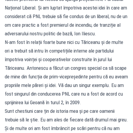
Național Liberal. Și am luptat împotriva acestei idei în care am
considerat că PNL trebuie să fie condus de un liberal, nu de un
om care practic a fost premierul de incendiu, de tranziție al
adversarului nostru politic de bază, Ion Iliescu.
N-am fost în relații foarte bune nici cu Tăriceanu și de multe
ori a trebuit să intru în competițiile interne ale partidului
împotriva voinței și cooperativelor construite în jurul lui
Tăriceanu. Antonescu a făcut un congres special ca să scape
de mine din funcția de prim-vicepreședinte pentru că eu aveam
propriile mele păreri și idei. Vă dau un singur exemplu. Eu am
fost singurul din conducerea PNL care nu a fost de acord cu
sprijinirea lui Geoană în turul 2, în 2009.
Sunt chestiuni care țin de istoria mea și pe care oamenii
trebuie să le știe. Eu am ales de fiecare dată drumul mai greu.
Și de multe ori am fost îmbrâncit pe scări pentru că nu am