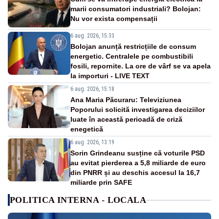
marii consumatori industriali? Bolojan:
Nu vor exista compensații
6 aug. 2026, 15:33
Bolojan anunță restricțiile de consum
energetic. Centralele pe combustibili
fosili, repornite. La ore de vârf se va apela
la importuri - LIVE TEXT
6 aug. 2026, 15:18
Ana Maria Păcuraru: Televiziunea
Poporului solicită investigarea deciziilor
luate în această perioadă de criză
enegetică
6 aug. 2026, 13:19
Sorin Grindeanu susține că voturile PSD
au evitat pierderea a 5,8 miliarde de euro
din PNRR și au deschis accesul la 16,7
miliarde prin SAFE
POLITICA INTERNA - LOCALA