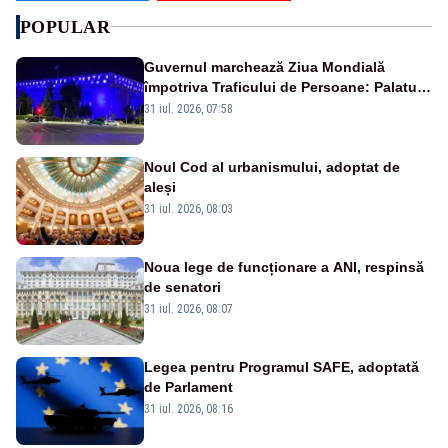
POPULAR
Guvernul marchează Ziua Mondială
împotriva Traficului de Persoane: Palatul
Victoria, iluminat în albastru
31 iul. 2026, 07:58
Noul Cod al urbanismului, adoptat de
aleși
31 iul. 2026, 08:03
Noua lege de funcționare a ANI, respinsă
de senatori
31 iul. 2026, 08:07
Legea pentru Programul SAFE, adoptată
de Parlament
31 iul. 2026, 08:16