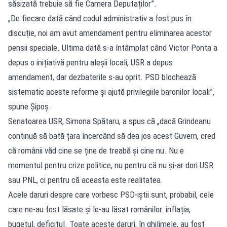
săsizată trebuie să fie Camera Deputaților”.
„De fiecare dată când codul administrativ a fost pus în
discuție, noi am avut amendament pentru eliminarea acestor
pensii speciale. Ultima dată s-a întâmplat când Victor Ponta a
depus o inițiativă pentru aleșii locali, USR a depus
amendament, dar dezbaterile s-au oprit. PSD blochează
sistematic aceste reforme și ajută privilegiile baronilor locali”,
spune Șipoș.
Senatoarea USR, Simona Spătaru, a spus că „dacă Grindeanu
continuă să bată țara încercând să dea jos acest Guvern, cred
că românii văd cine se ține de treabă și cine nu. Nu e
momentul pentru crize politice, nu pentru că nu și-ar dori USR
sau PNL, ci pentru că aceasta este realitatea.
Acele daruri despre care vorbesc PSD-iștii sunt, probabil, cele
care ne-au fost lăsate și le-au lăsat românilor: inflația,
bugetul, deficitul. Toate aceste daruri, în ghilimele, au fost