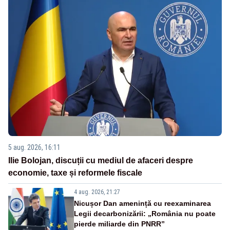
5 aug. 2026, 16:11
Ilie Bolojan, discuții cu mediul de afaceri despre
economie, taxe și reformele fiscale
4 aug. 2026, 21:27
Nicușor Dan amenință cu reexaminarea
Legii decarbonizării: „România nu poate
pierde miliarde din PNRR”