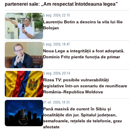
partenerei sale: „Am respectat întotdeauna legea”
5 aug. 2026, 22:15
Laurențiu Botin a descins la vila lui Ilie
Bolojan
5 aug. 2026, 18:47
Noua Lege a integrității a fost adoptată.
Dominic Fritz pierde funcția de primar
3 aug. 2026, 20:14
Rizea TV: posibile vulnerabilități
legislative într-un scenariu de reunificare
România–Republica Moldova
31 iul. 2026, 18:33
Pană masivă de curent în Sibiu și
localitățile din jur. Spitalul județean,
semafoarele, rețelele de telefonie, grav
afectate