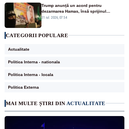
Trump anunță un acord pentru
dezarmarea Hamas, însă sprijinul
Israelului rămâne incert
31 iul. 2026, 07:54
CATEGORII POPULARE
Actualitate
Politica Interna - nationala
Politica Interna - locala
Politica Externa
MAI MULTE ȘTIRI DIN
ACTUALITATE